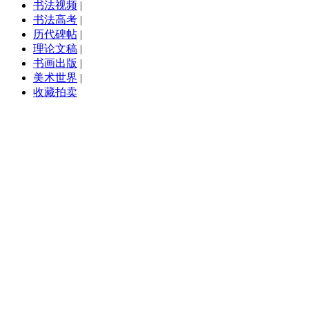
书法视频
|
书法高考
|
历代碑帖
|
理论文稿
|
书画出版
|
美术世界
|
收藏拍卖