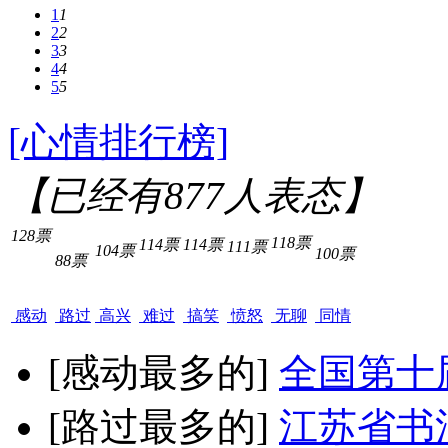
1
1
2
2
3
3
4
4
5
5
[心情排行榜]
【已经有
877
人表态】
128票
118票
114票
114票
111票
104票
100票
88票
感动
路过
高兴
难过
搞笑
愤怒
无聊
同情
[感动最多的]
全国第十
[路过最多的]
江苏省书