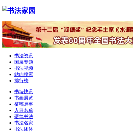
书法资讯
国展专题
书法视频
站内搜索
排行榜
书坛快讯
|
书画展览
|
征稿启事
|
入展名单
|
硬笔书法
|
书法名家
|
书法团体
|