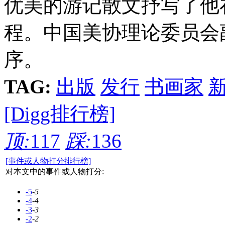
优美的游记散文抒写了他
程。中国美协理论委员会
序。
TAG:
出版
发行
书画家
[Digg排行榜]
顶:
117
踩:
136
[事件或人物打分排行榜]
对本文中的事件或人物打分:
-5
-5
-4
-4
-3
-3
-2
-2