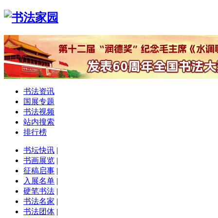
书法资讯
国展专题
书法视频
站内搜索
排行榜
书坛快讯
|
书画展览
|
征稿启事
|
入展名单
|
硬笔书法
|
书法名家
|
书法团体
|