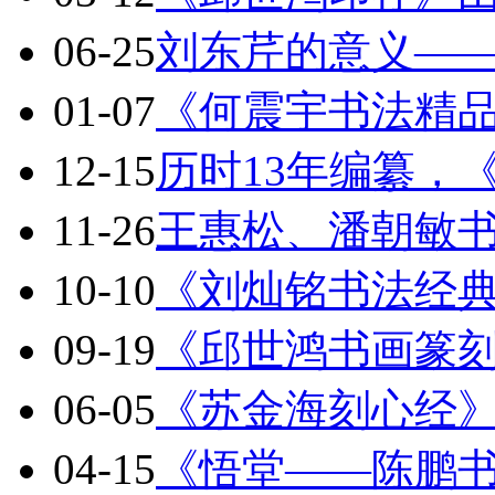
06-25
刘东芹的意义—
01-07
《何震宇书法精
12-15
历时13年编纂，
11-26
王惠松、潘朝敏
10-10
《刘灿铭书法经
09-19
《邱世鸿书画篆
06-05
《苏金海刻心经
04-15
《悟堂——陈鹏