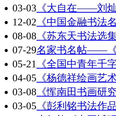
03-03
《大自在——刘
12-02
《中国金融书法
08-08
《苏东天书法选
07-29
名家书名帖——
05-21
《全国中青年千
04-05
《杨德祥绘画艺
03-08
《恽南田书画研
03-05
《彭利铭书法作