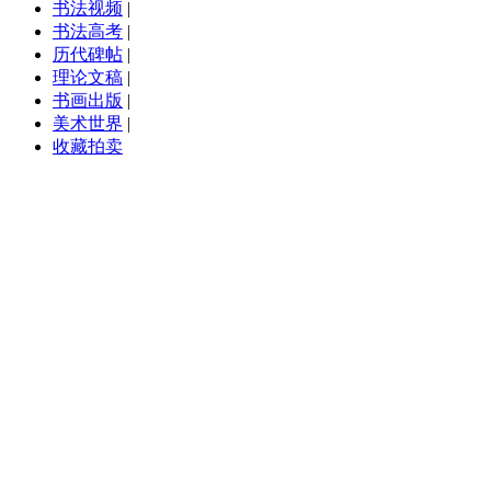
书法视频
|
书法高考
|
历代碑帖
|
理论文稿
|
书画出版
|
美术世界
|
收藏拍卖