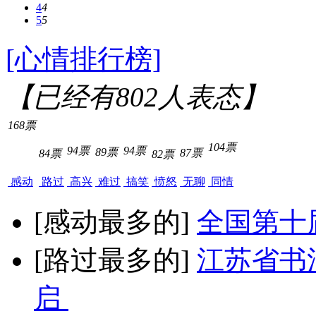
4
4
5
5
[心情排行榜]
【已经有
802
人表态】
168票
104票
94票
94票
89票
87票
84票
82票
感动
路过
高兴
难过
搞笑
愤怒
无聊
同情
[感动最多的]
全国第十
[路过最多的]
江苏省书
启