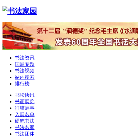
书法资讯
国展专题
书法视频
站内搜索
排行榜
书坛快讯
|
书画展览
|
征稿启事
|
入展名单
|
硬笔书法
|
书法名家
|
书法团体
|