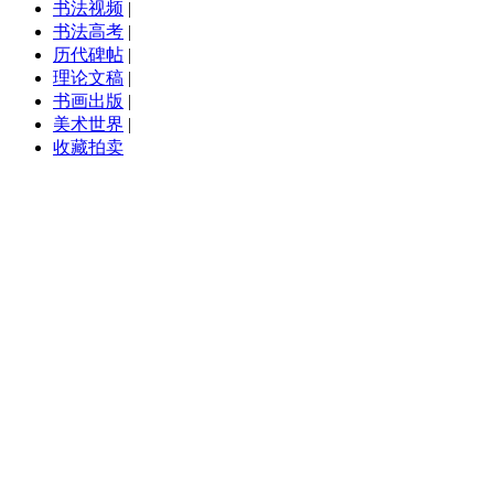
书法视频
|
书法高考
|
历代碑帖
|
理论文稿
|
书画出版
|
美术世界
|
收藏拍卖