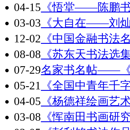
04-15
《悟堂——陈鹏
03-03
《大自在——刘
12-02
《中国金融书法
08-08
《苏东天书法选
07-29
名家书名帖——
05-21
《全国中青年千
04-05
《杨德祥绘画艺
03-08
《恽南田书画研