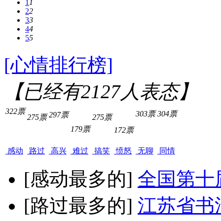
1
1
2
2
3
3
4
4
5
5
[心情排行榜]
【已经有
2127
人表态】
322票
303票
304票
297票
275票
275票
179票
172票
感动
路过
高兴
难过
搞笑
愤怒
无聊
同情
[感动最多的]
全国第十
[路过最多的]
江苏省书