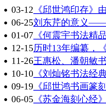
03-12
《邱世鸿印存》
06-25
刘东芹的意义—
01-07
《何震宇书法精
12-15
历时13年编纂，
11-26
王惠松、潘朝敏
10-10
《刘灿铭书法经
09-19
《邱世鸿书画篆
06-05
《苏金海刻心经