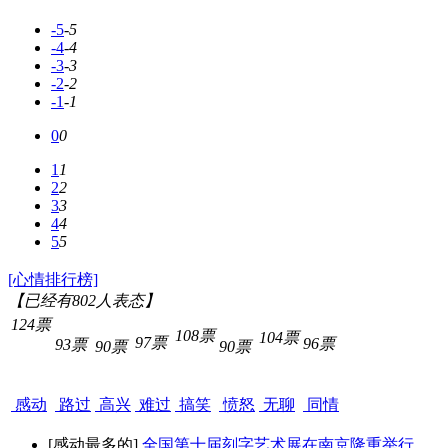
-5
-5
-4
-4
-3
-3
-2
-2
-1
-1
0
0
1
1
2
2
3
3
4
4
5
5
[心情排行榜]
【已经有
802
人表态】
124票
108票
104票
97票
96票
93票
90票
90票
感动
路过
高兴
难过
搞笑
愤怒
无聊
同情
[感动最多的]
全国第十届刻字艺术展在南京隆重举行