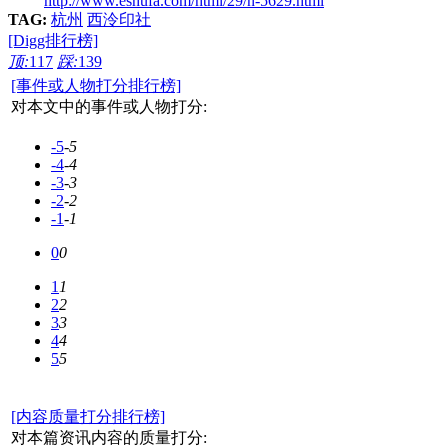
http://www.eshufa.com/html/29/n-5629.html
TAG:
杭州
西泠印社
[Digg排行榜]
顶:
117
踩:
139
[事件或人物打分排行榜]
对本文中的事件或人物打分:
-5
-5
-4
-4
-3
-3
-2
-2
-1
-1
0
0
1
1
2
2
3
3
4
4
5
5
[内容质量打分排行榜]
对本篇资讯内容的质量打分: