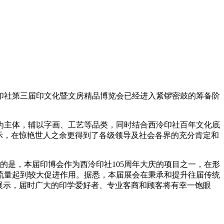
社第三届印文化暨文房精品博览会已经进入紧锣密鼓的筹备阶
为主体，辅以字画、工艺等品类，同时结合西泠印社百年文化底
示，在惊艳世人之余更得到了各级领导及社会各界的充分肯定和
的是，本届印博会作为西泠印社105周年大庆的项目之一，在形
观流量起到较大促进作用。据悉，本届展会在秉承和提升往届传统
展示，届时广大的印学爱好者、专业客商和顾客将有幸一饱眼