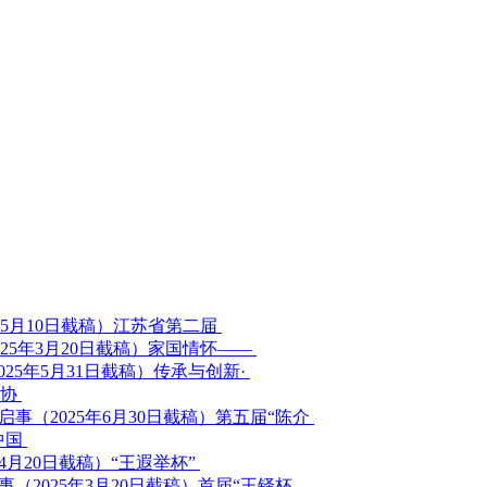
江苏省第二届
家国情怀——
传承与创新·
家协
第五届“陈介
中国
“王遐举杯”
首届“王铎杯