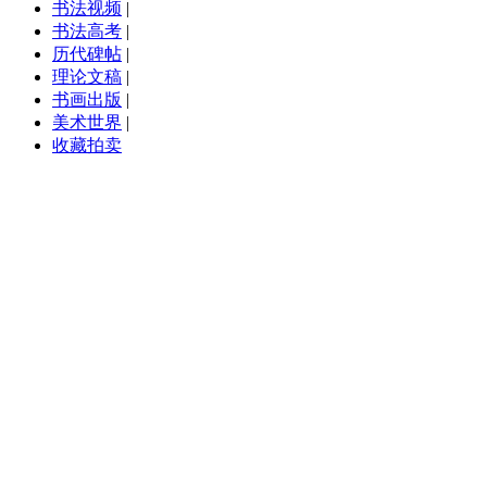
书法视频
|
书法高考
|
历代碑帖
|
理论文稿
|
书画出版
|
美术世界
|
收藏拍卖