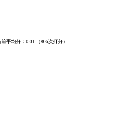
当前平均分：
0.01
（806次打分）