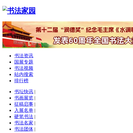
书法资讯
国展专题
书法视频
站内搜索
排行榜
书坛快讯
|
书画展览
|
征稿启事
|
入展名单
|
硬笔书法
|
书法名家
|
书法团体
|