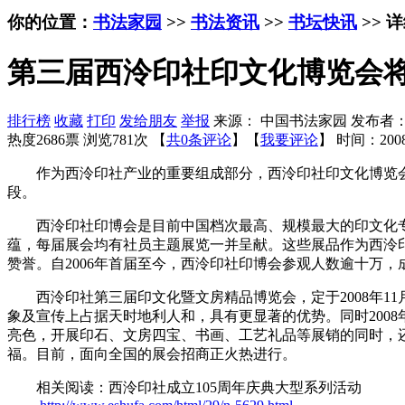
你的位置：
书法家园
>>
书法资讯
>>
书坛快讯
>> 
第三届西泠印社印文化博览会将于
排行榜
收藏
打印
发给朋友
举报
来源： 中国书法家园 发布者
热度2686票 浏览781次 【
共0条评论
】【
我要评论
】
时间：2008
作为西泠印社产业的重要组成部分，西泠印社印文化博览会
段。
西泠印社印博会是目前中国档次最高、规模最大的印文化专业
蕴，每届展会均有社员主题展览一并呈献。这些展品作为西泠
赞誉。自2006年首届至今，西泠印社印博会参观人数逾十万
西泠印社第三届印文化暨文房精品博览会，定于2008年11
象及宣传上占据天时地利人和，具有更显著的优势。同时200
亮色，开展印石、文房四宝、书画、工艺礼品等展销的同时，
福。目前，面向全国的展会招商正火热进行。
相关阅读：西泠印社成立105周年庆典大型系列活动