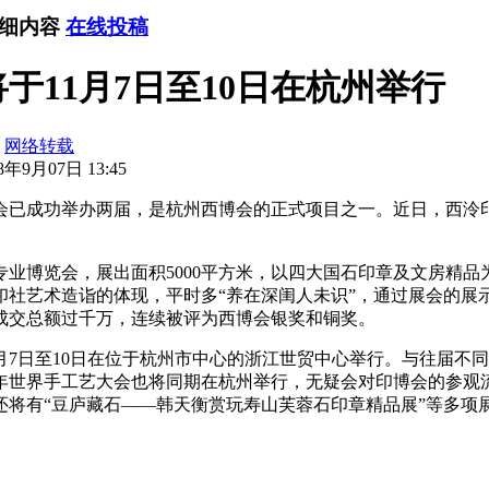
详细内容
在线投稿
11月7日至10日在杭州举行
：
网络转载
年9月07日 13:45
已成功举办两届，是杭州西博会的正式项目之一。近日，西泠印
博览会，展出面积5000平方米，以四大国石印章及文房精品
印社艺术造诣的体现，平时多“养在深闺人未识”，通过展会的展
，成交总额过千万，连续被评为西博会银奖和铜奖。
月7日至10日在位于杭州市中心的浙江世贸中心举行。与往届不同
8年世界手工艺大会也将同期在杭州举行，无疑会对印博会的参
还将有“豆庐藏石——韩天衡赏玩寿山芙蓉石印章精品展”等多项