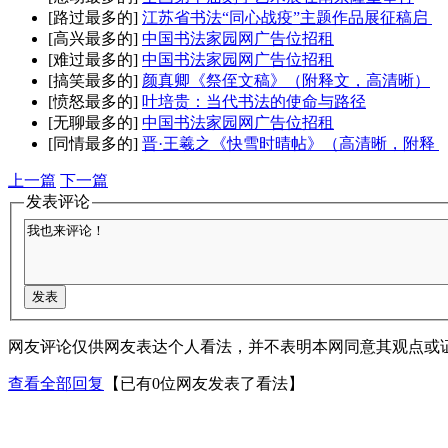
[路过最多的]
江苏省书法“同心战疫”主题作品展征稿启
[高兴最多的]
中国书法家园网广告位招租
[难过最多的]
中国书法家园网广告位招租
[搞笑最多的]
颜真卿《祭侄文稿》（附释文，高清晰）
[愤怒最多的]
叶培贵：当代书法的使命与路径
[无聊最多的]
中国书法家园网广告位招租
[同情最多的]
晋·王羲之《快雪时晴帖》（高清晰，附释
上一篇
下一篇
发表评论
网友评论仅供网友表达个人看法，并不表明本网同意其观点或
查看全部回复
【已有0位网友发表了看法】