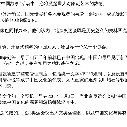
“中国故事”活动中，必将激起世人对篆刻艺术的热情。
外运动员、国际贵宾和各地参观者的喜爱，余秋雨、成龙等影视
此弘扬中国传统文化。
也同样兴奋。他们认为，北京奥运会既是历史悠久的奥林匹克
夜晚。开幕式精粹的中国元素，给世界一个又一个惊喜。
篆刻等，早于四五千年前就已在中国出现。中国印最早见于新石
印者，信也”之说，兼有实用之功和诚信之记。
就新建了整套管理制度，包括统一文字和玺印规制，以及设置专
明清小说等成了中国文化的代表。文人画家们逐渐以叶蜡石等软
术门类。
的一个契机。早在2003年8月3日，当北京奥运会会徽“中国
传统中国文化的深邃和悠扬都浓缩其中。
民族的。北京奥运会突出人文奥运理念，以及中国文化与奥林匹