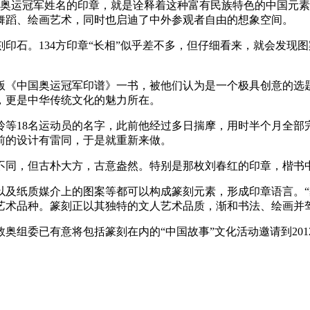
奥运冠军姓名的印章，就是诠释着这种富有民族特色的中国元素。
舞蹈、绘画艺术，同时也启迪了中外参观者自由的想象空间。
石。134方印章“长相”似乎差不多，但仔细看来，就会发现
《中国奥运冠军印谱》一书，被他们认为是一个极具创意的选题
，更是中华传统文化的魅力所在。
等18名运动员的名字，此前他经过多日揣摩，用时半个月全部
前的设计有雷同，于是就重新来做。
同，但古朴大方，古意盎然。特别是那枚刘春红的印章，楷书
纸质媒介上的图案等都可以构成篆刻元素，形成印章语言。“
艺术品种。篆刻正以其独特的文人艺术品质，渐和书法、绘画并驾
委已有意将包括篆刻在内的“中国故事”文化活动邀请到2012