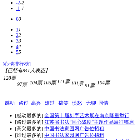
-2
-2
-1
-1
0
0
1
1
2
2
3
3
4
4
5
5
[心情排行榜]
【已经有
841
人表态】
128票
111票
104票
105票
104票
101票
97票
91票
感动
路过
高兴
难过
搞笑
愤怒
无聊
同情
[感动最多的]
全国第十届刻字艺术展在南京隆重举行
[路过最多的]
江苏省书法“同心战疫”主题作品展征稿启
[高兴最多的]
中国书法家园网广告位招租
[难过最多的]
中国书法家园网广告位招租