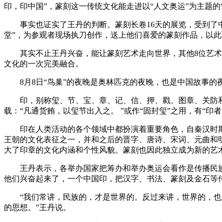
印，印中国”，篆刻这一传统文化能走进以“人文奥运”为主题的
事实也证实了王丹的判断。篆刻长卷16天的展览，受到了中
堂”，为参观者现场执刀创作，送上他们喜爱的篆刻作品，以
其实不止王丹兴奋，能让篆刻艺术走向世界，其他8位艺术家
文化的一次完美融合。
8月8日“鸟巢”的夜晚是奥林匹克的夜晚，也是中国故事的
印，别称玺、节、宝、章、记、信、押、戳、图章、关防和
载：“凡通货贿，以玺节出入之。 ”或作“固封玺”之用，有“
印在人类活动的各个领域中都扮演着重要角色，自秦汉时期
王朝的文化表征之一，并和之后的晋字、唐诗、宋词、元曲和
大了印章的文化内涵和个性风貌。篆刻也因此独立成为新的艺
王丹表示，各举办国家把筹办和举办奥运会看作是传播民族文化
他们兴奋起来了，一个中国印，把汉字、书法、篆刻及金石等
“我们常讲，民族的，才是世界的。反过来讲，世界的，也是
的思想。”王丹说。