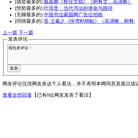
[搞笑最多的]
颜真卿《祭侄文稿》（附释文，高清晰）
[愤怒最多的]
叶培贵：当代书法的使命与路径
[无聊最多的]
中国书法家园网广告位招租
[同情最多的]
晋·王羲之《快雪时晴帖》（高清晰，附释
上一篇
下一篇
发表评论
网友评论仅供网友表达个人看法，并不表明本网同意其观点或
查看全部回复
【已有0位网友发表了看法】