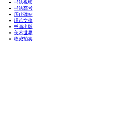
书法视频
|
书法高考
|
历代碑帖
|
理论文稿
|
书画出版
|
美术世界
|
收藏拍卖