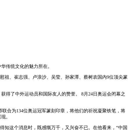
中华传统文化的魅力所在。
慰祖、崔志强、卢浪沙、吴莹、孙家潭、蔡树农国内9位顶尖篆
得了中外运动员和国际友人的赞誉。 8月24日奥运会闭幕之
师联合为134位奥运冠军篆刻印章，将他们的祈祝凝聚铁笔，将
展现。
得知这个消息时，既感慨万千，又兴奋不已。在他看来，“中国