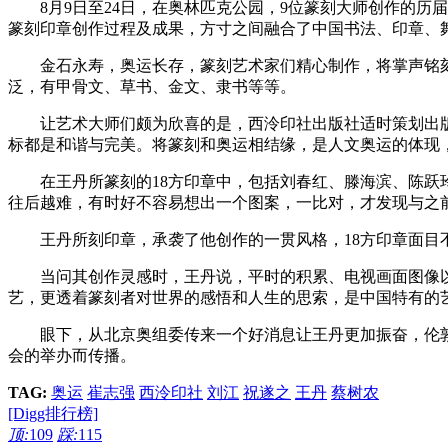
8月9日至24日，在奥林匹克公园，9位篆刻大师创作的历届
篆刻印章创作过程及成果，方寸之间融合了中国书法、印章、
金石永寿，奥运长存，篆刻艺术家们精心制作，将掌声铭刻印
泛，有甲骨文、草书、金文、隶书等等。
让艺术大师们颇为欣喜的是，西泠印社出版社适时策划出版
标都是和谐与完美。将篆刻和奥运相结缘，是人文奥运的体现
在王丹所篆刻的18方印章中，包括刘春红、滕海滨、陈跃玲
往后越难，有时好不容易想出一个图案，一比对，才发现与之
王丹所刻印章，承袭了他创作的一贯风格，18方印章面目不
当问其创作灵感时，王丹说，平时的积累、电视画面图像以及
艺，更透着篆刻者对世界的感悟和人生的思索，是中国特有的
眼下，从北京奥组委传来一个好消息让王丹更加振奋，伦敦奥组
会的举办而传播。
TAG:
奥运
崔志强
西泠印社
刘江
祝遂之
王丹
蔡树农
[Digg排行榜]
顶:
109
踩:
115