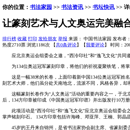
你的位置：
书法家园
>>
书法资讯
>>
书坛快讯
>> 
让篆刻艺术与人文奥运完美融
排行榜
收藏
打印
发给朋友
举报
来源： 中国书法家园 发布者
热度2710票 浏览1186次 【
共0条评论
】【
我要评论
】
时间：200
应北京奥运会组委会之邀，“西泠印社”和“逸飞文化”共同邀
为134位奥运冠军篆刻印章，将他们的祈祝凝聚铁笔，将掌
这是一幅38米的长卷，上面印着新中国134位奥运冠军姓
刻艺术大师，他们虽分处天南地北，流派不同，风格各异，却
这幅篆刻长卷作为“人文奥运”活动的重要内容之一，于北京奥
后，134方印章被印成《中国奥运冠军印谱》并出版发行10
此项活动是“西泠印社”和“逸飞文化”应北京奥运会组委会之邀
掌声铭刻印石。 134方印章包括许海峰、邓亚萍、王楠、郭
45岁的王丹来自锦州，是省书法家协会副主席、省篆刻委员