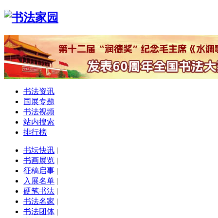
书法资讯
国展专题
书法视频
站内搜索
排行榜
书坛快讯
|
书画展览
|
征稿启事
|
入展名单
|
硬笔书法
|
书法名家
|
书法团体
|