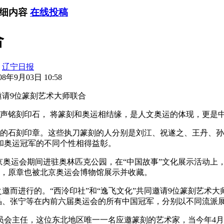
详细内容
在线投稿
合
：
辽宁日报
8年9月03日 10:58
请9位篆刻艺术大师联合
声铭刻印石， 将篆刻和奥运相结缘，是人文奥运的体现，更是
名的石刻印章。这些执刀篆刻的人分别是刘江、祝遂之、王丹、孙
和奥运冠军的不同个性相得益彰。
运会期间进驻奥林匹克公园，在“中国故事”文化展示活动上，获
万册，原章也被北京奥运会博物馆展示并收藏。
而进行的。“西泠印社”和“逸飞文化”共同邀请9位篆刻艺术大
晶晶、张宁等在内前六届奥运会的所有中国冠军，分别以不同流派
会主任，这位东北地区唯一一名应邀篆刻的艺术家，当今年4月