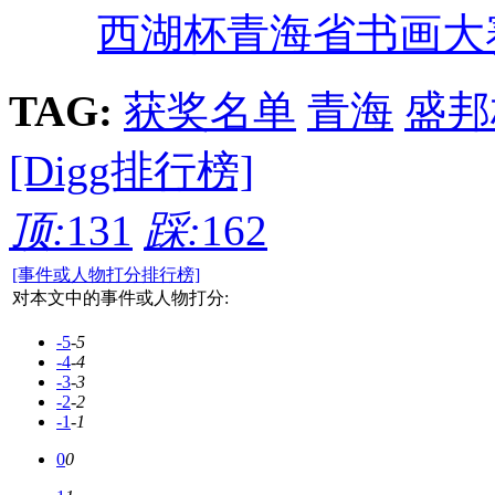
西湖杯青海省书画大
TAG:
获奖名单
青海
盛邦
[Digg排行榜]
顶:
131
踩:
162
[事件或人物打分排行榜]
对本文中的事件或人物打分:
-5
-5
-4
-4
-3
-3
-2
-2
-1
-1
0
0