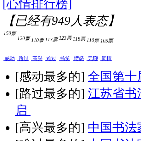
[心情排行榜]
【已经有
949
人表态】
150票
123票
120票
118票
113票
110票
110票
105票
感动
路过
高兴
难过
搞笑
愤怒
无聊
同情
[感动最多的]
全国第十
[路过最多的]
江苏省书
启
[高兴最多的]
中国书法