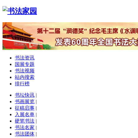
书法资讯
国展专题
书法视频
站内搜索
排行榜
书坛快讯
|
书画展览
|
征稿启事
|
入展名单
|
硬笔书法
|
书法名家
|
书法团体
|