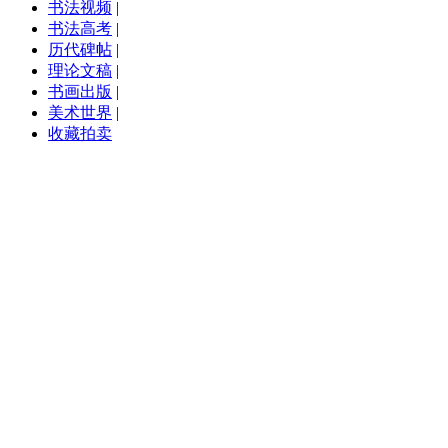
书法视频
|
书法高考
|
历代碑帖
|
理论文稿
|
书画出版
|
美术世界
|
收藏拍卖