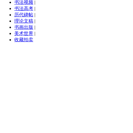
书法视频
|
书法高考
|
历代碑帖
|
理论文稿
|
书画出版
|
美术世界
|
收藏拍卖