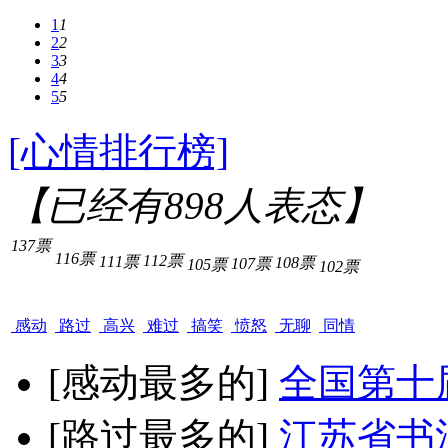
1
1
2
2
3
3
4
4
5
5
[心情排行榜]
【已经有
898
人表态】
137票
116票
112票
111票
108票
107票
105票
102票
感动
路过
高兴
难过
搞笑
愤怒
无聊
同情
[感动最多的]
全国第十
[路过最多的]
江苏省书