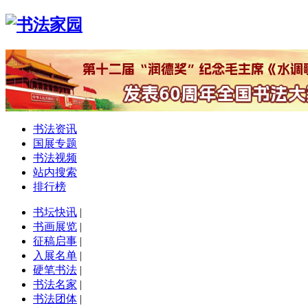
书法资讯
国展专题
书法视频
站内搜索
排行榜
书坛快讯
|
书画展览
|
征稿启事
|
入展名单
|
硬笔书法
|
书法名家
|
书法团体
|