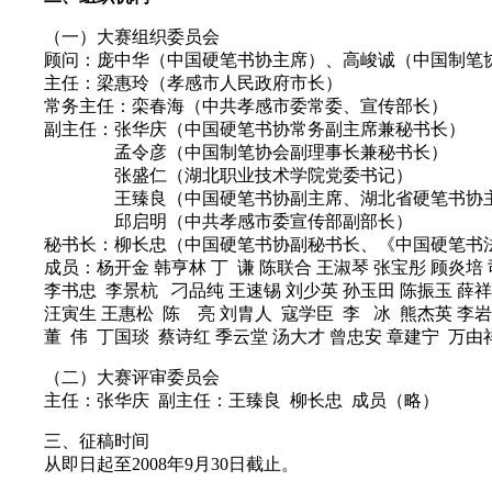
（一）大赛组织委员会
顾问：庞中华（中国硬笔书协主席）、高峻诚（中国制笔协
主任：梁惠玲（孝感市人民政府市长）
常务主任：栾春海（中共孝感市委常委、宣传部长）
副主任：张华庆（中国硬笔书协常务副主席兼秘书长）
孟令彦（中国制笔协会副理事长兼秘书长）
张盛仁（湖北职业技术学院党委书记）
王臻良（中国硬笔书协副主席、湖北省硬笔书协主
邱启明（中共孝感市委宣传部副部长）
秘书长：柳长忠（中国硬笔书协副秘书长、《中国硬笔书
成员：杨开金 韩亨林 丁 谦 陈联合 王淑琴 张宝彤 顾炎培 
李书忠 李景杭 刁品纯 王速锡 刘少英 孙玉田 陈振玉 薛祥
汪寅生 王惠松 陈 亮 刘胄人 寇学臣 李 冰 熊杰英 李岩
董 伟 丁国琰 蔡诗红 季云堂 汤大才 曾忠安 章建宁 万由
（二）大赛评审委员会
主任：张华庆 副主任：王臻良 柳长忠 成员（略）
三、征稿时间
从即日起至2008年9月30日截止。