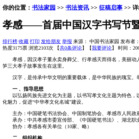
你的位置：
书法家园
>>
书法资讯
>>
征稿启事
>> 
孝感——首届中国汉字书写节
排行榜
收藏
打印
发给朋友
举报
来源： 中国书法家园 发布者
热度3175票 浏览2103次 【
共0条评论
】【
我要评论
】
时间：200
孝感，因汉孝子董永卖身葬父、行孝感天而得名，美丽动人的
笋三大孝子故事发生在这里。
汉字，是传承中华文明的重要载体，是中华民族的瑰宝。举
一 、指导思想
以弘扬民族先进文化为主题，以书写孝文化主题为特色，以
化魅力，促进“中华孝文化名城”建设。
主办：中国硬笔书法协会、中国制笔协会、孝感市人民政
承办：中共孝感市委宣传部、《中国硬笔书法》、湖北职
协办：孝感各有关单位（10家、略）
二、组织机构