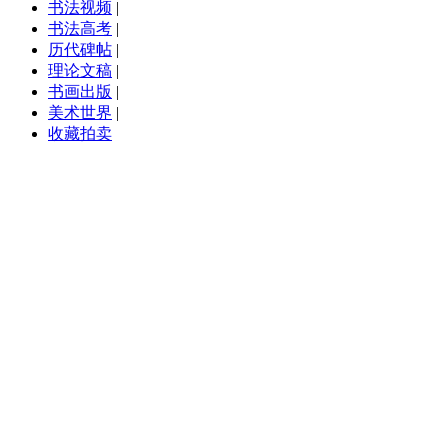
书法视频
|
书法高考
|
历代碑帖
|
理论文稿
|
书画出版
|
美术世界
|
收藏拍卖