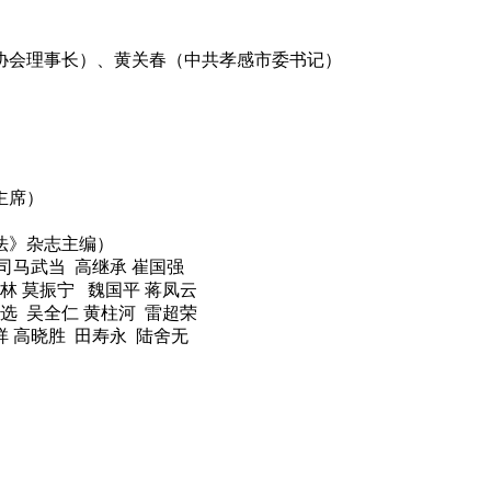
会理事长）、黄关春（中共孝感市委书记）
席）
法》杂志主编）
司马武当 高继承 崔国强
林 莫振宁 魏国平 蒋凤云
选 吴全仁 黄柱河 雷超荣
祥 高晓胜 田寿永 陆舍无