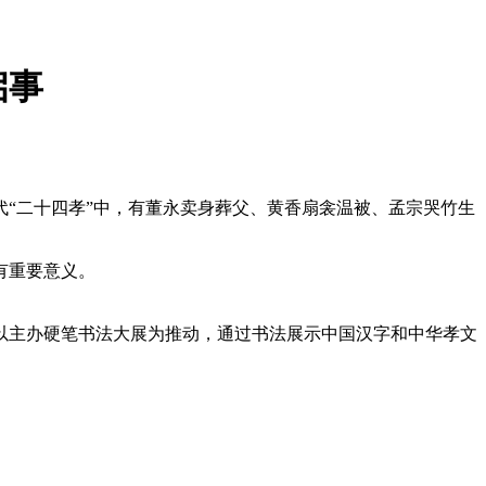
启事
“二十四孝”中，有董永卖身葬父、黄香扇衾温被、孟宗哭竹生
有重要意义。
主办硬笔书法大展为推动，通过书法展示中国汉字和中华孝文