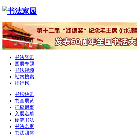
书法资讯
国展专题
书法视频
站内搜索
排行榜
书坛快讯
|
书画展览
|
征稿启事
|
入展名单
|
硬笔书法
|
书法名家
|
书法团体
|