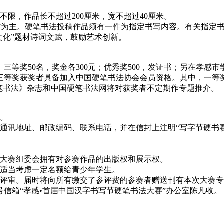
，作品长不超过200厘米，宽不超过40厘米。
材为主。硬笔书法投稿作品须有一件为指定书写内容。有关指定书
文化”题材诗词文赋，鼓励艺术创新。
三等奖50名，奖金各300元；优秀奖500，发证书；另在孝感市
、三等奖获奖者具备加入中国硬笔书法协会会员资格。其中，一等
笔书法》杂志和中国硬笔书法网将对获奖者不定期作专题推介。
。
讯地址、邮政编码、联系电话，并在信封上注明“写字节硬书赛
大赛组委会拥有对参赛作品的出版权和展示权。
适当考虑一定名额给青少年学生。
评审。届时将向所有缴交了参评费的参赛者赠送刊有本次大赛专
8号信箱“孝感•首届中国汉字书写节硬笔书法大赛”办公室陈凡收。