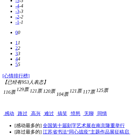
-5
-5
-4
-4
-3
-3
-2
-2
-1
-1
0
0
1
1
2
2
3
3
4
4
5
5
[心情排行榜]
【已经有
953
人表态】
129票
125票
121票
121票
120票
117票
116票
104票
感动
路过
高兴
难过
搞笑
愤怒
无聊
同情
[感动最多的]
全国第十届刻字艺术展在南京隆重举行
[路过最多的]
江苏省书法“同心战疫”主题作品展征稿启