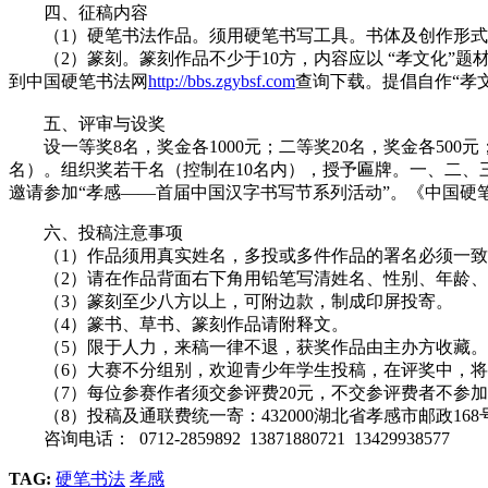
四、征稿内容
（1）硬笔书法作品。须用硬笔书写工具。书体及创作形式不限
（2）篆刻。篆刻作品不少于10方，内容应以 “孝文化”题
到中国硬笔书法网
http://bbs.zgybsf.com
查询下载。提倡自作“孝
五、评审与设奖
设一等奖8名，奖金各1000元；二等奖20名，奖金各500元；
名）。组织奖若干名（控制在10名内），授予匾牌。一、二
邀请参加“孝感——首届中国汉字书写节系列活动”。《中国硬
六、投稿注意事项
（1）作品须用真实姓名，多投或多件作品的署名必须一致
（2）请在作品背面右下角用铅笔写清姓名、性别、年龄、通
（3）篆刻至少八方以上，可附边款，制成印屏投寄。
（4）篆书、草书、篆刻作品请附释文。
（5）限于人力，来稿一律不退，获奖作品由主办方收藏。
（6）大赛不分组别，欢迎青少年学生投稿，在评奖中，将
（7）每位参赛作者须交参评费20元，不交参评费者不参加
（8）投稿及通联费统一寄：432000湖北省孝感市邮政16
咨询电话： 0712-2859892 13871880721 13429938577
TAG:
硬笔书法
孝感