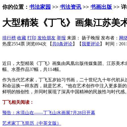
你的位置：
书法家园
>>
书法资讯
>>
书画出版
>> 
大型精装《丁飞》画集江苏美
排行榜
收藏
打印
发给朋友
举报
来源： 扬子晚报 发布者：
网
热度2554票 浏览694次 【
共0条评论
】【
我要评论
】
时间：2011
近日，大型精装《丁飞》画集由凤凰出版传媒集团、江苏美术
幅、水墨作品37幅，共114幅。
作为当代艺术家，丁飞五岁始习书画，二十世纪九十年代初从
和命运换一样东西，就是艺术。”他在艺术创作中注入更多新
鲜明的独创性，并同时展现了深具中国精神的民族性与时代感
丁飞相关阅读：
预告：水流山在——丁飞山水画展7月28日开幕
艺术家丁飞简历（中英文版）