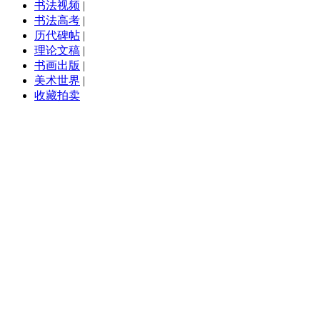
书法视频
|
书法高考
|
历代碑帖
|
理论文稿
|
书画出版
|
美术世界
|
收藏拍卖