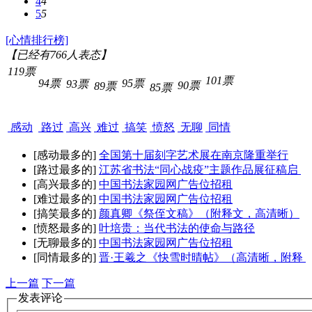
4
4
5
5
[心情排行榜]
【已经有
766
人表态】
119票
101票
94票
95票
93票
90票
89票
85票
感动
路过
高兴
难过
搞笑
愤怒
无聊
同情
[感动最多的]
全国第十届刻字艺术展在南京隆重举行
[路过最多的]
江苏省书法“同心战疫”主题作品展征稿启
[高兴最多的]
中国书法家园网广告位招租
[难过最多的]
中国书法家园网广告位招租
[搞笑最多的]
颜真卿《祭侄文稿》（附释文，高清晰）
[愤怒最多的]
叶培贵：当代书法的使命与路径
[无聊最多的]
中国书法家园网广告位招租
[同情最多的]
晋·王羲之《快雪时晴帖》（高清晰，附释
上一篇
下一篇
发表评论