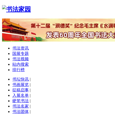
书法资讯
国展专题
书法视频
站内搜索
排行榜
书坛快讯
|
书画展览
|
征稿启事
|
入展名单
|
硬笔书法
|
书法名家
|
书法团体
|