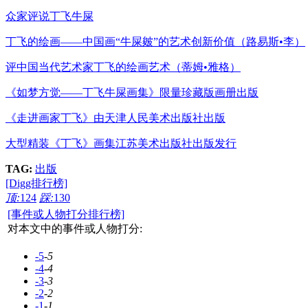
众家评说丁飞牛屎
丁飞的绘画——中国画“牛屎皴”的艺术创新价值（路易斯•李）
评中国当代艺术家丁飞的绘画艺术（蒂姆•雅格）
《如梦方觉——丁飞牛屎画集》限量珍藏版画册出版
《走进画家丁飞》由天津人民美术出版社出版
大型精装《丁飞》画集江苏美术出版社出版发行
TAG:
出版
[Digg排行榜]
顶:
124
踩:
130
[事件或人物打分排行榜]
对本文中的事件或人物打分:
-5
-5
-4
-4
-3
-3
-2
-2
-1
-1