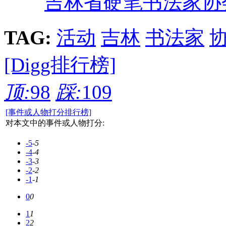
吉林省硬笔书法家协会
TAG:
活动
吉林
书法家
[Digg排行榜]
顶:
98
踩:
109
[事件或人物打分排行榜]
对本文中的事件或人物打分:
-5
-5
-4
-4
-3
-3
-2
-2
-1
-1
0
0
1
1
2
2