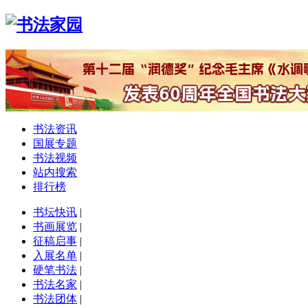
书法资讯
国展专题
书法视频
站内搜索
排行榜
书坛快讯
|
书画展览
|
征稿启事
|
入展名单
|
硬笔书法
|
书法名家
|
书法团体
|