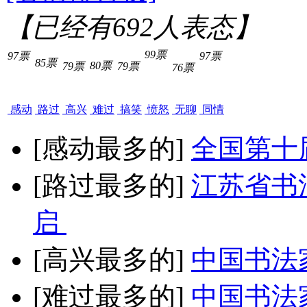
【已经有
692
人表态】
99票
97票
97票
85票
80票
79票
79票
76票
感动
路过
高兴
难过
搞笑
愤怒
无聊
同情
[感动最多的]
全国第十
[路过最多的]
江苏省书
启
[高兴最多的]
中国书法
[难过最多的]
中国书法