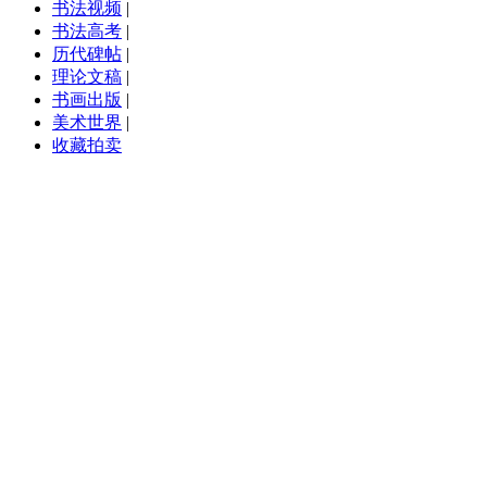
书法视频
|
书法高考
|
历代碑帖
|
理论文稿
|
书画出版
|
美术世界
|
收藏拍卖