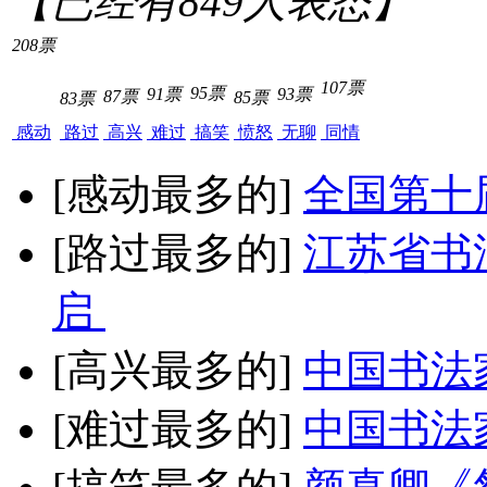
【已经有
849
人表态】
208票
107票
95票
91票
93票
87票
85票
83票
感动
路过
高兴
难过
搞笑
愤怒
无聊
同情
[感动最多的]
全国第十
[路过最多的]
江苏省书
启
[高兴最多的]
中国书法
[难过最多的]
中国书法