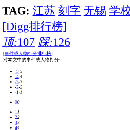
TAG:
江苏
刻字
无锡
学
[Digg排行榜]
顶:
107
踩:
126
[事件或人物打分排行榜]
对本文中的事件或人物打分:
-5
-5
-4
-4
-3
-3
-2
-2
-1
-1
0
0
1
1
2
2
3
3
4
4