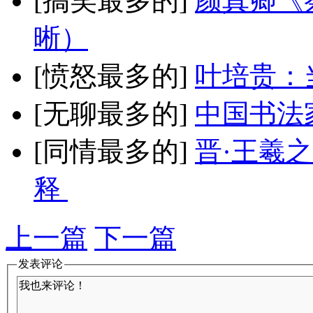
[搞笑最多的]
颜真卿《
晰）
[愤怒最多的]
叶培贵：
[无聊最多的]
中国书法
[同情最多的]
晋·王羲
释
上一篇
下一篇
发表评论