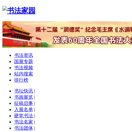
书法资讯
国展专题
书法视频
站内搜索
排行榜
书坛快讯
|
书画展览
|
征稿启事
|
入展名单
|
硬笔书法
|
书法名家
|
书法团体
|