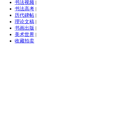
书法视频
|
书法高考
|
历代碑帖
|
理论文稿
|
书画出版
|
美术世界
|
收藏拍卖