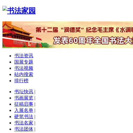
书法资讯
国展专题
书法视频
站内搜索
排行榜
书坛快讯
|
书画展览
|
征稿启事
|
入展名单
|
硬笔书法
|
书法名家
|
书法团体
|