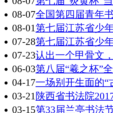
08-07
第七届“炎黄杯”
08-07
全国第四届青年
08-01
第七届江苏省少
07-28
第七届江苏省少
07-23
认出一个甲骨文，
06-03
第八届“羲之杯”
04-17
一场别开生面的“
03-21
陕西省书法院20
03-15
第33届兰亭书法