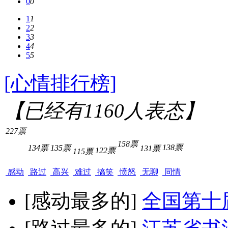
0
0
1
1
2
2
3
3
4
4
5
5
[心情排行榜]
【已经有
1160
人表态】
227票
158票
138票
134票
135票
131票
122票
115票
感动
路过
高兴
难过
搞笑
愤怒
无聊
同情
[感动最多的]
全国第十