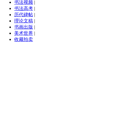
书法视频
|
书法高考
|
历代碑帖
|
理论文稿
|
书画出版
|
美术世界
|
收藏拍卖