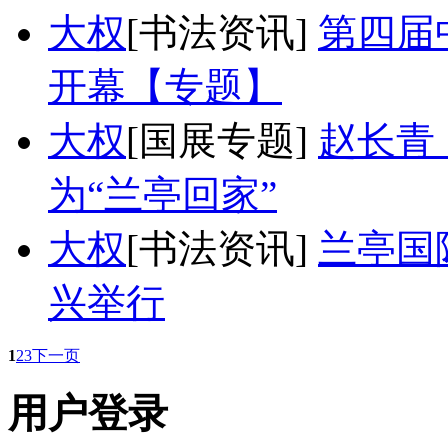
大权
[书法资讯]
第四届
开幕【专题】
大权
[国展专题]
赵长青
为“兰亭回家”
大权
[书法资讯]
兰亭国
兴举行
1
2
3
下一页
用户登录