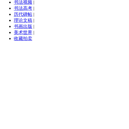
书法视频
|
书法高考
|
历代碑帖
|
理论文稿
|
书画出版
|
美术世界
|
收藏拍卖