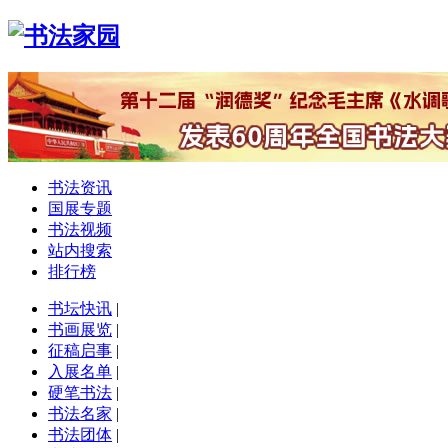
书法资讯
国展专题
书法视频
站内搜索
排行榜
书坛快讯
|
书画展览
|
征稿启事
|
入展名单
|
硬笔书法
|
书法名家
|
书法团体
|