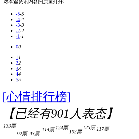
对本篇资讯内容的质量打分:
-5
-5
-4
-4
-3
-3
-2
-2
-1
-1
0
0
1
1
2
2
3
3
4
4
5
5
[心情排行榜]
【已经有
901
人表态】
133票
125票
124票
117票
114票
103票
92票
93票