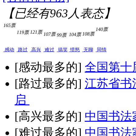
【已经有
963
人表态】
165票
140票
121票
119票
108票
107票
104票
99票
感动
路过
高兴
难过
搞笑
愤怒
无聊
同情
[感动最多的]
全国第十
[路过最多的]
江苏省书
启
[高兴最多的]
中国书法
[难过最多的]
中国书法