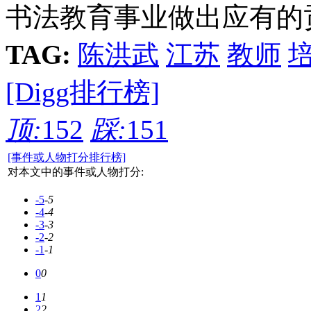
书法教育事业做出应有的
TAG:
陈洪武
江苏
教师
[Digg排行榜]
顶:
152
踩:
151
[事件或人物打分排行榜]
对本文中的事件或人物打分:
-5
-5
-4
-4
-3
-3
-2
-2
-1
-1
0
0
1
1
2
2