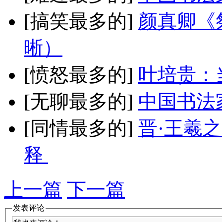
[搞笑最多的]
颜真卿《
晰）
[愤怒最多的]
叶培贵：
[无聊最多的]
中国书法
[同情最多的]
晋·王羲
释
上一篇
下一篇
发表评论