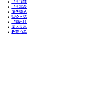
书法视频
|
书法高考
|
历代碑帖
|
理论文稿
|
书画出版
|
美术世界
|
收藏拍卖