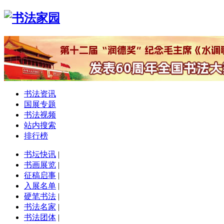
书法资讯
国展专题
书法视频
站内搜索
排行榜
书坛快讯
|
书画展览
|
征稿启事
|
入展名单
|
硬笔书法
|
书法名家
|
书法团体
|