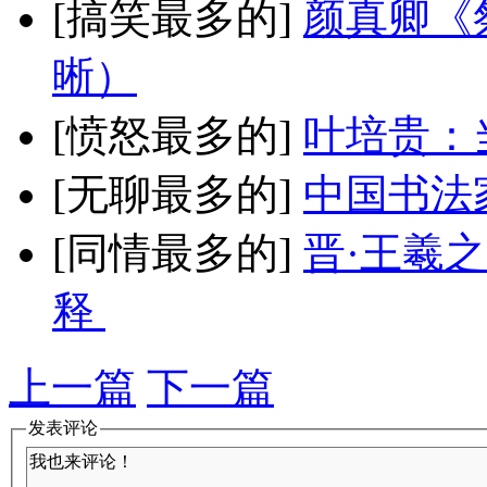
[搞笑最多的]
颜真卿《
晰）
[愤怒最多的]
叶培贵：
[无聊最多的]
中国书法
[同情最多的]
晋·王羲
释
上一篇
下一篇
发表评论