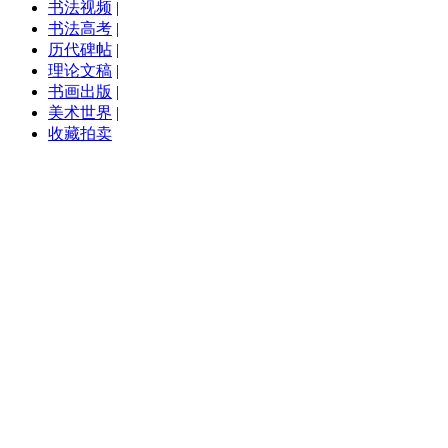
书法视频
|
书法高考
|
历代碑帖
|
理论文稿
|
书画出版
|
美术世界
|
收藏拍卖