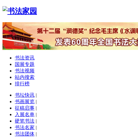
书法资讯
国展专题
书法视频
站内搜索
排行榜
书坛快讯
|
书画展览
|
征稿启事
|
入展名单
|
硬笔书法
|
书法名家
|
书法团体
|