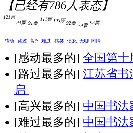
【已经有
786
人表态】
121票
111票
105票
94票
93票
91票
92票
79票
感动
路过
高兴
难过
搞笑
愤怒
无聊
同情
[感动最多的]
全国第十
[路过最多的]
江苏省书
启
[高兴最多的]
中国书法
[难过最多的]
中国书法