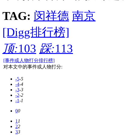
TAG:
闵祥德
南京
[Digg排行榜]
顶:
103
踩:
113
[事件或人物打分排行榜]
对本文中的事件或人物打分:
-5
-5
-4
-4
-3
-3
-2
-2
-1
-1
0
0
1
1
2
2
3
3