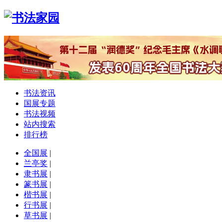
书法资讯
国展专题
书法视频
站内搜索
排行榜
全国展
|
兰亭奖
|
隶书展
|
篆书展
|
楷书展
|
行书展
|
草书展
|