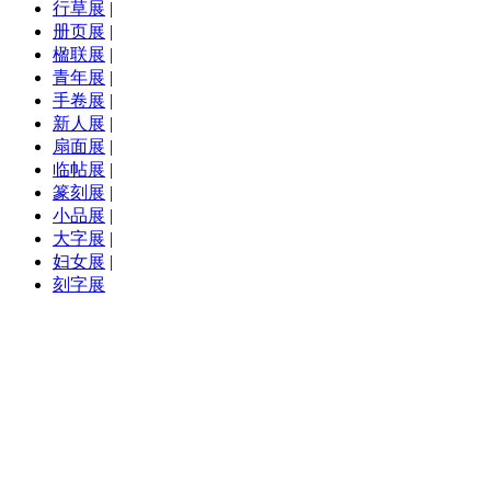
行草展
|
册页展
|
楹联展
|
青年展
|
手卷展
|
新人展
|
扇面展
|
临帖展
|
篆刻展
|
小品展
|
大字展
|
妇女展
|
刻字展