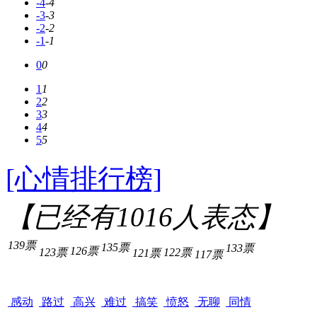
-4
-4
-3
-3
-2
-2
-1
-1
0
0
1
1
2
2
3
3
4
4
5
5
[心情排行榜]
【已经有
1016
人表态】
139票
135票
133票
126票
123票
122票
121票
117票
感动
路过
高兴
难过
搞笑
愤怒
无聊
同情