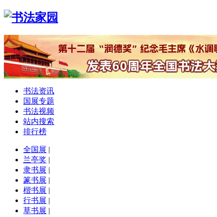
书法资讯
国展专题
书法视频
站内搜索
排行榜
全国展
|
兰亭奖
|
隶书展
|
篆书展
|
楷书展
|
行书展
|
草书展
|