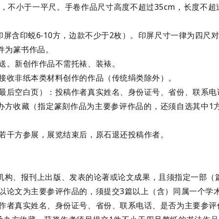
不小于一平尺。手卷作品尺寸高度不超过35cm，长度不超过2
含印蜕6-10方，边款不少于2枚）。印屏尺寸一律为四尺对开
件为篆书作品。
送。新创作作品不需托裱、装裱。
接收非纸本类材料创作的作品（传统绢类除外）。
最后空白页）：投稿作者真实姓名、身份证号、省份、联系电
办方收藏（指定篆刻作品为主要参评作品的，还须自选其中1
若干方参展，展览结束后，原石退还投稿作者。
规出版机构、报刊上出版、发表的论著或论文成果，且须指定一部
以论文为主要参评作品的，须提交3篇以上（含）同属一个
作者真实姓名、身份证号、省份、联系电话、是否为主要参评