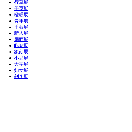
行草展
|
册页展
|
楹联展
|
青年展
|
手卷展
|
新人展
|
扇面展
|
临帖展
|
篆刻展
|
小品展
|
大字展
|
妇女展
|
刻字展