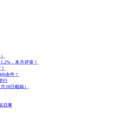
人）
1.2%，本月评审！
审！
00余件！
举行
月28日截稿）
稿启事