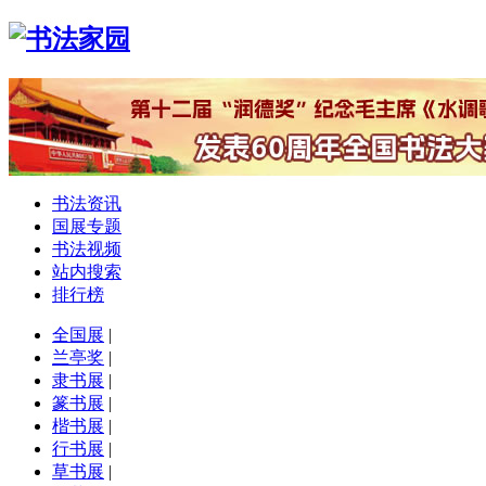
书法资讯
国展专题
书法视频
站内搜索
排行榜
全国展
|
兰亭奖
|
隶书展
|
篆书展
|
楷书展
|
行书展
|
草书展
|