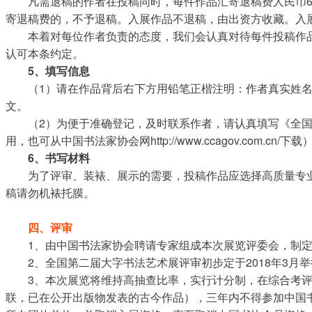
凡需退稿的作者在投稿同时，每件作品汇寄退稿费人民币6
寄退稿费的，不予退稿。入展作品不退稿，由出资方收藏。入
本着对每位作者负责的态度，我们会认真对待每件投稿作
认可本条约定。
5、填写信息
（1）请在作品背后右下方用铅笔正楷注明：作者真实姓
文。
（2）为便于准确登记，及时联系作者，请认真填写《全
用，也可从中国书法家协会网http://www.ccagov.c
6、书写材料
为了评审、装裱、展示的需要，投稿作品应选择高质量专
稿请勿机裱托膜。
四、评审
1、由中国书法家协会聘请专家组成本次展览评委会，制
2、全国第二届大字书法艺术展评审初步定于2018年3月
3、本次展览将维持高抽查比率，实行计分制，在综合考
联，已在公开出版物发表的古今作品），三年内不得参加中国