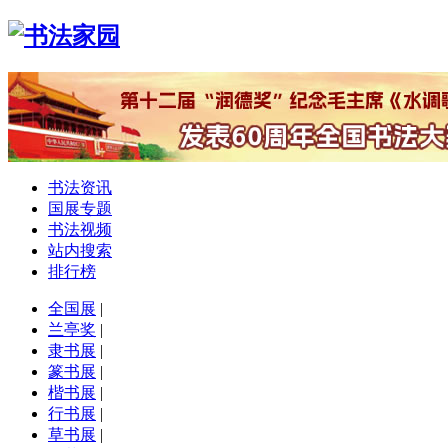
书法资讯
国展专题
书法视频
站内搜索
排行榜
全国展
|
兰亭奖
|
隶书展
|
篆书展
|
楷书展
|
行书展
|
草书展
|