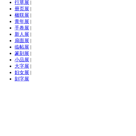
行草展
|
册页展
|
楹联展
|
青年展
|
手卷展
|
新人展
|
扇面展
|
临帖展
|
篆刻展
|
小品展
|
大字展
|
妇女展
|
刻字展