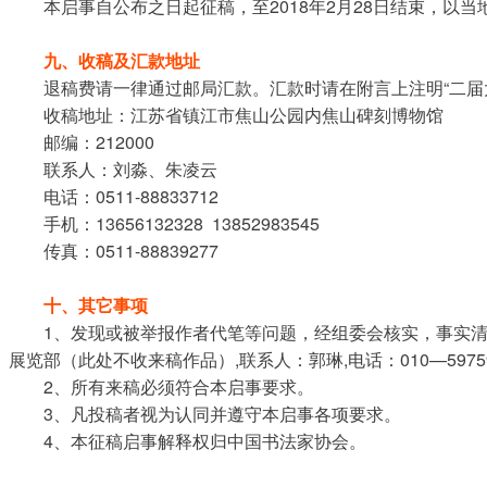
本启事自公布之日起征稿，至2018年2月28日结束，以
九、收稿及汇款地址
退稿费请一律通过邮局汇款。汇款时请在附言上注明“二届
收稿地址：江苏省镇江市焦山公园内焦山碑刻博物馆
邮编：212000
联系人：刘淼、朱凌云
电话：0511-88833712
手机：13656132328 13852983545
传真：0511-88839277
十、其它事项
1、发现或被举报作者代笔等问题，经组委会核实，事实清
展览部（此处不收来稿作品）,联系人：郭琳,电话：010—59759592
2、所有来稿必须符合本启事要求。
3、凡投稿者视为认同并遵守本启事各项要求。
4、本征稿启事解释权归中国书法家协会。