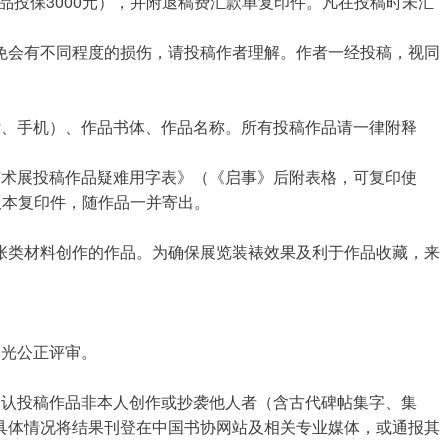
品投保3000元），并附退稿费汇款单复印件。凡在投稿时未汇
免会有不同程度的损伤，请投稿作者理解。作者一经投稿，视同
话、手机）、作品书体、作品名称。所有投稿作品请一律附释
艺术展投稿作品疑难用字表》（《启事》后附表格，可复印使
用的版本复印件，随作品一并寄出。
张类材料创作的作品。为确保展览装裱效果及利于作品收藏，来
阳光公正评审。
确认投稿作品非本人创作或抄袭他人者（含古代碑帖集字、集
具体情况将结果刊登在中国书协网站及相关专业媒体，或通报其