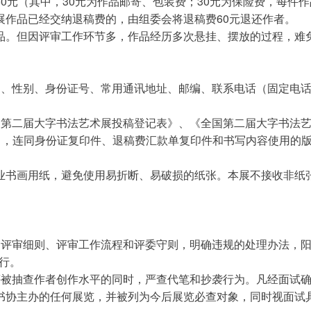
0元（其中，30元为作品邮寄、包装费；30元为保险费，每件作
展作品已经交纳退稿费的，由组委会将退稿费60元退还作者。
品。但因评审工作环节多，作品经历多次悬挂、摆放的过程，难
名、性别、身份证号、常用通讯地址、邮编、联系电话（固定电
国第二届大字书法艺术展投稿登记表》、《全国第二届大字书法
om.cn/下载），连同身份证复印件、退稿费汇款单复印件和书写内容使
业书画用纸，避免使用易折断、易破损的纸张。本展不接收非纸
定评审细则、评审工作流程和评委守则，明确违规的处理办法，
举行。
评被抽查作者创作水平的同时，严查代笔和抄袭行为。凡经面试
书协主办的任何展览，并被列为今后展览必查对象，同时视面试