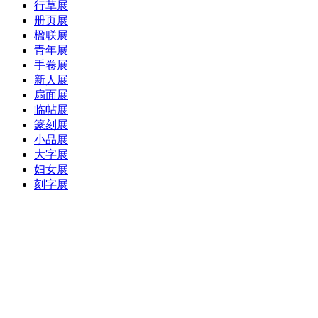
行草展
|
册页展
|
楹联展
|
青年展
|
手卷展
|
新人展
|
扇面展
|
临帖展
|
篆刻展
|
小品展
|
大字展
|
妇女展
|
刻字展