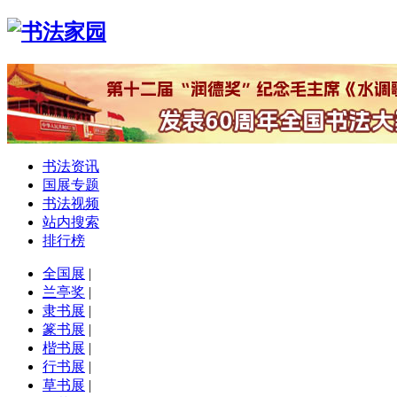
书法资讯
国展专题
书法视频
站内搜索
排行榜
全国展
|
兰亭奖
|
隶书展
|
篆书展
|
楷书展
|
行书展
|
草书展
|