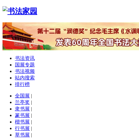
书法资讯
国展专题
书法视频
站内搜索
排行榜
全国展
|
兰亭奖
|
隶书展
|
篆书展
|
楷书展
|
行书展
|
草书展
|