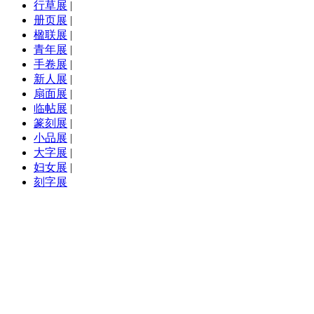
行草展
|
册页展
|
楹联展
|
青年展
|
手卷展
|
新人展
|
扇面展
|
临帖展
|
篆刻展
|
小品展
|
大字展
|
妇女展
|
刻字展