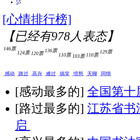
5
5
[心情排行榜]
【已经有
978
人表态】
146票
136票
129票
124票
120票
110票
110票
103票
感动
路过
高兴
难过
搞笑
愤怒
无聊
同情
[感动最多的]
全国第十
[路过最多的]
江苏省书
启