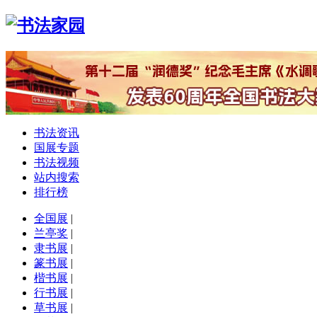
书法资讯
国展专题
书法视频
站内搜索
排行榜
全国展
|
兰亭奖
|
隶书展
|
篆书展
|
楷书展
|
行书展
|
草书展
|