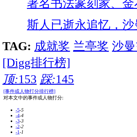
著名书法篆刻家、金
斯人已逝永追忆，沙
TAG:
成就奖
兰亭奖
沙曼
[Digg排行榜]
顶:
153
踩:
145
[事件或人物打分排行榜]
对本文中的事件或人物打分:
-5
-5
-4
-4
-3
-3
-2
-2
-1
-1