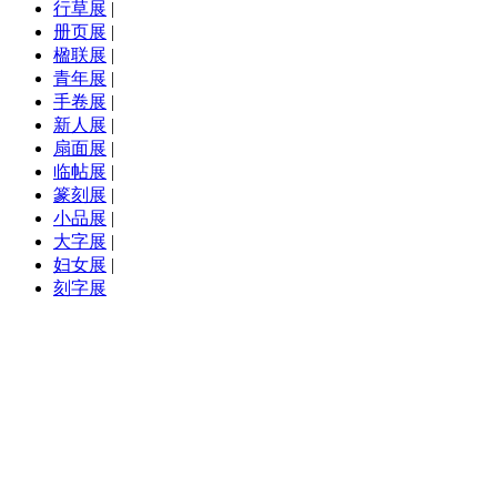
行草展
|
册页展
|
楹联展
|
青年展
|
手卷展
|
新人展
|
扇面展
|
临帖展
|
篆刻展
|
小品展
|
大字展
|
妇女展
|
刻字展