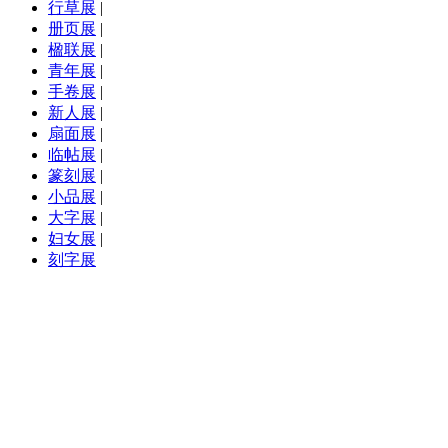
行草展
|
册页展
|
楹联展
|
青年展
|
手卷展
|
新人展
|
扇面展
|
临帖展
|
篆刻展
|
小品展
|
大字展
|
妇女展
|
刻字展