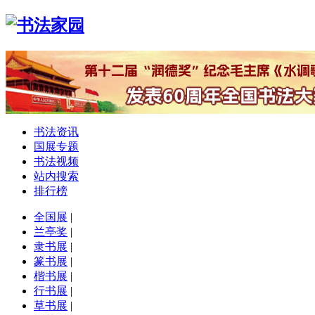
书法资讯
国展专题
书法视频
站内搜索
排行榜
全国展
|
兰亭奖
|
隶书展
|
篆书展
|
楷书展
|
行书展
|
草书展
|