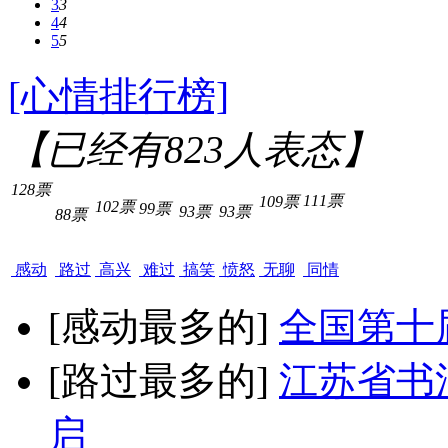
3
3
4
4
5
5
[心情排行榜]
【已经有
823
人表态】
128票
111票
109票
102票
99票
93票
93票
88票
感动
路过
高兴
难过
搞笑
愤怒
无聊
同情
[感动最多的]
全国第十
[路过最多的]
江苏省书
启