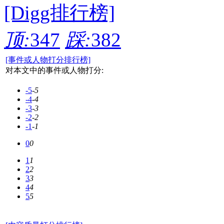
[Digg排行榜]
顶:
347
踩:
382
[事件或人物打分排行榜]
对本文中的事件或人物打分:
-5
-5
-4
-4
-3
-3
-2
-2
-1
-1
0
0
1
1
2
2
3
3
4
4
5
5