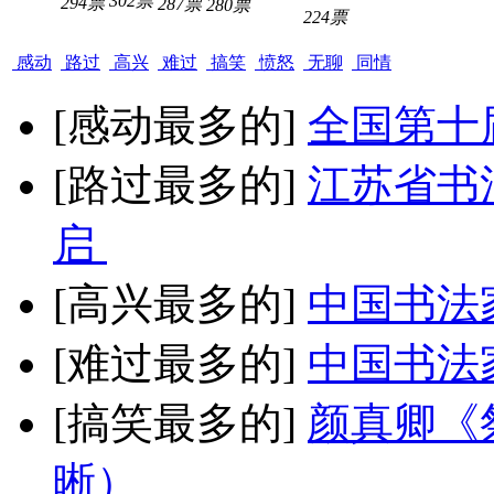
302票
294票
287票
280票
224票
感动
路过
高兴
难过
搞笑
愤怒
无聊
同情
[感动最多的]
全国第十
[路过最多的]
江苏省书
启
[高兴最多的]
中国书法
[难过最多的]
中国书法
[搞笑最多的]
颜真卿《
晰）