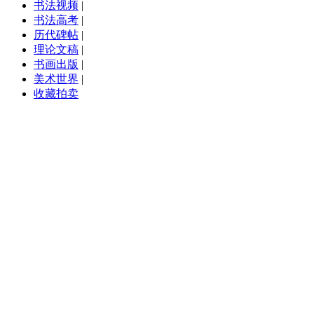
书法视频
|
书法高考
|
历代碑帖
|
理论文稿
|
书画出版
|
美术世界
|
收藏拍卖