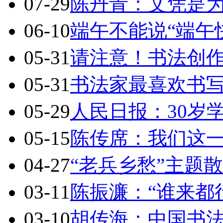
07-29
陈丹青：文凭是
06-10
端午不能说“端午
05-31
请注意！书法创
05-31
书法家最喜欢书
05-29
人民日报：30岁
05-15
陈传席：我们这
04-27
“老兵乡愁”主题
03-11
陈振濂：“谁来都
03-10
胡传海：中国书法