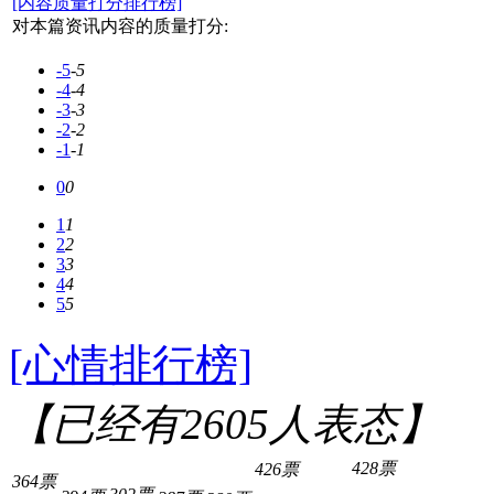
[内容质量打分排行榜]
对本篇资讯内容的质量打分:
-5
-5
-4
-4
-3
-3
-2
-2
-1
-1
0
0
1
1
2
2
3
3
4
4
5
5
[心情排行榜]
【已经有
2605
人表态】
428票
426票
364票