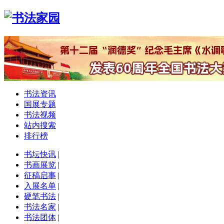
书法资讯
国展专题
书法视频
站内搜索
排行榜
书坛快讯
|
书画展览
|
征稿启事
|
入展名单
|
硬笔书法
|
书法名家
|
书法团体
|