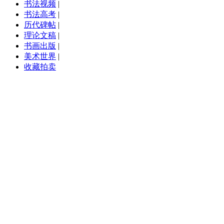
书法视频
|
书法高考
|
历代碑帖
|
理论文稿
|
书画出版
|
美术世界
|
收藏拍卖