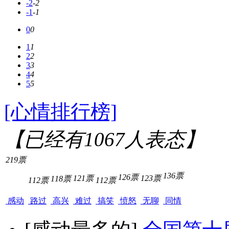
-2
-2
-1
-1
0
0
1
1
2
2
3
3
4
4
5
5
[心情排行榜]
【已经有
1067
人表态】
219票
136票
126票
121票
123票
118票
112票
112票
感动
路过
高兴
难过
搞笑
愤怒
无聊
同情