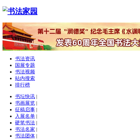
书法资讯
国展专题
书法视频
站内搜索
排行榜
书坛快讯
|
书画展览
|
征稿启事
|
入展名单
|
硬笔书法
|
书法名家
|
书法团体
|