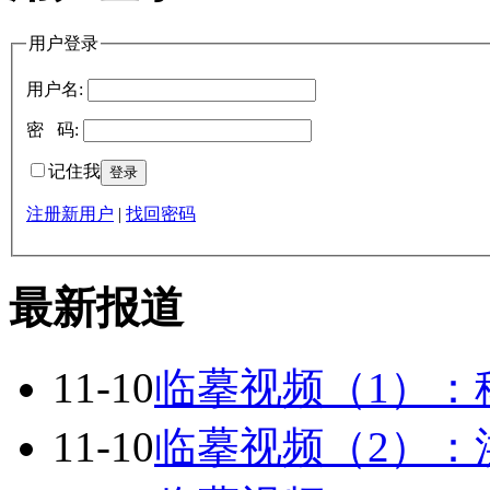
用户登录
用户名:
密 码:
记住我
注册新用户
|
找回密码
最新报道
11-10
临摹视频（1）：
11-10
临摹视频（2）：