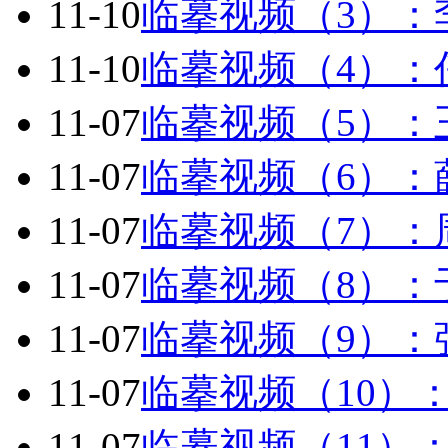
11-10
临摹视频（3）：
11-10
临摹视频（4）：
11-07
临摹视频（5）：
11-07
临摹视频（6）：
11-07
临摹视频（7）：
11-07
临摹视频（8）：
11-07
临摹视频（9）：
11-07
临摹视频（10）
11-07
临摹视频（11）