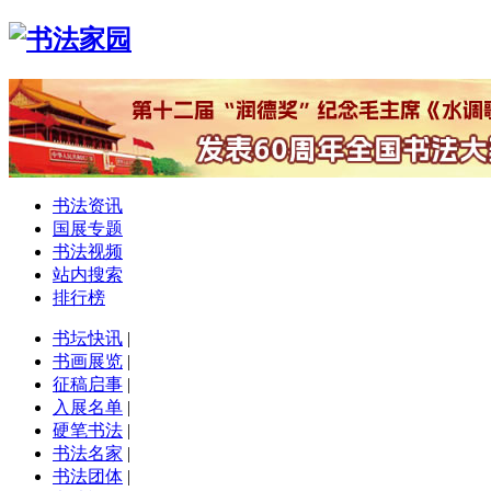
书法资讯
国展专题
书法视频
站内搜索
排行榜
书坛快讯
|
书画展览
|
征稿启事
|
入展名单
|
硬笔书法
|
书法名家
|
书法团体
|