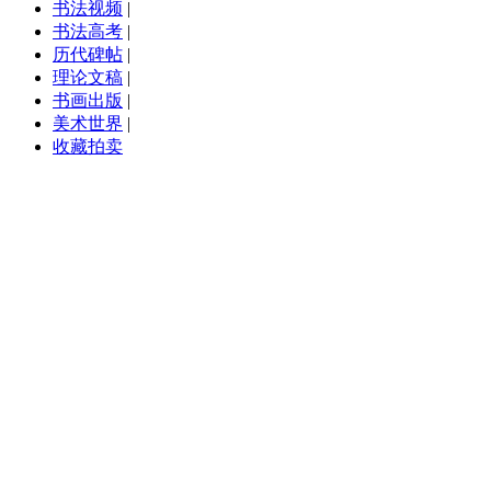
书法视频
|
书法高考
|
历代碑帖
|
理论文稿
|
书画出版
|
美术世界
|
收藏拍卖