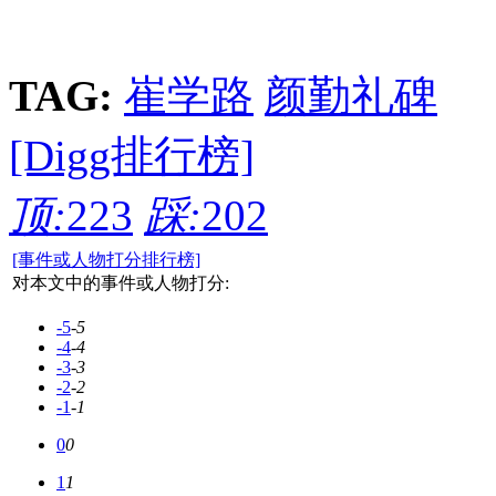
TAG:
崔学路
颜勤礼碑
[Digg排行榜]
顶:
223
踩:
202
[事件或人物打分排行榜]
对本文中的事件或人物打分:
-5
-5
-4
-4
-3
-3
-2
-2
-1
-1
0
0
1
1