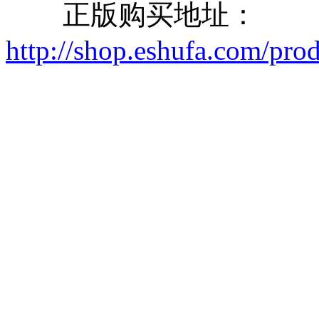
正版购买地址：
http://shop.eshufa.com/pro