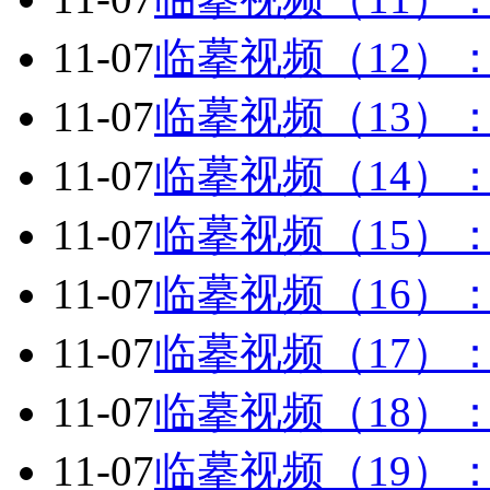
11-07
临摹视频（12）
11-07
临摹视频（13）
11-07
临摹视频（14）
11-07
临摹视频（15）
11-07
临摹视频（16）
11-07
临摹视频（17）
11-07
临摹视频（18）
11-07
临摹视频（19）