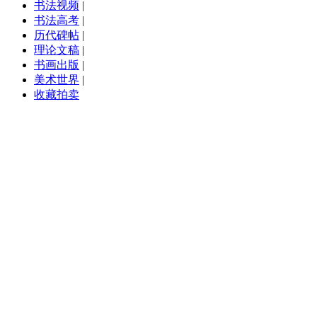
书法视频
|
书法高考
|
历代碑帖
|
理论文稿
|
书画出版
|
美术世界
|
收藏拍卖