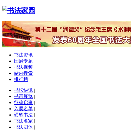
书法资讯
国展专题
书法视频
站内搜索
排行榜
书坛快讯
|
书画展览
|
征稿启事
|
入展名单
|
硬笔书法
|
书法名家
|
书法团体
|