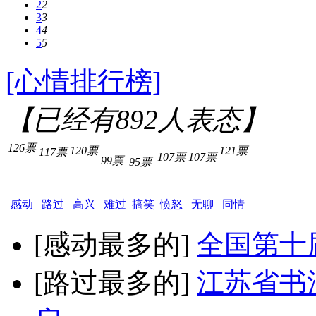
2
2
3
3
4
4
5
5
[心情排行榜]
【已经有
892
人表态】
126票
120票
121票
117票
107票
107票
99票
95票
感动
路过
高兴
难过
搞笑
愤怒
无聊
同情
[感动最多的]
全国第十
[路过最多的]
江苏省书