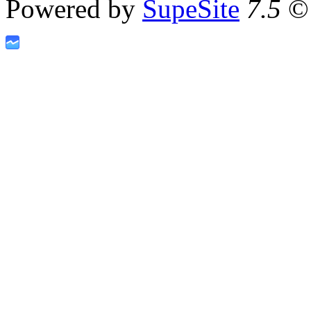
Powered by
SupeSite
7.5
© 