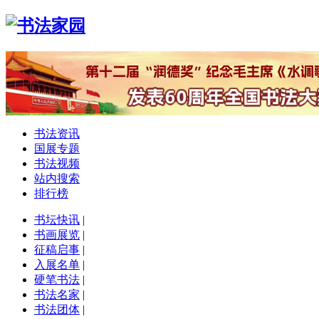
书法资讯
国展专题
书法视频
站内搜索
排行榜
书坛快讯
|
书画展览
|
征稿启事
|
入展名单
|
硬笔书法
|
书法名家
|
书法团体
|