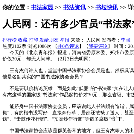
你的位置：
书法家园
>>
书法资讯
>>
书坛快讯
>> 
人民网：还有多少官员“书法家
排行榜
收藏
打印
发给朋友
举报
来源： 人民网 发布者：
李强
热度2102票 浏览1086次 【
共0条评论
】【
我要评论
】
时间：201
今天的《北京青年报》报道，河南省委原常委、郑州市委原书
价仅30元，却无人问津。（2月3日光明网）
王有杰何许人也，堂堂中国书法家协会会员是也。然极具讽刺
他是名副其实的中国书法家协会会员？
不是要以价格论英雄，而是如此“低廉”的“书法家”实在让
有杰这样的国家级“书法家”作品起拍价才30元，那么省级、市
能跻身中国书法家协会会员，应该说此人书法颇有造诣，属于高
糊”，有的楷书没写好，直接奔行草，居然还敢裱了送人，甚至
钱”、“击鼓传花行贿”、“拍卖炒作行贿”等诸多腐败“暗门”。
中国书法家协会应该是群英荟萃的地方，但王有杰等人的出现