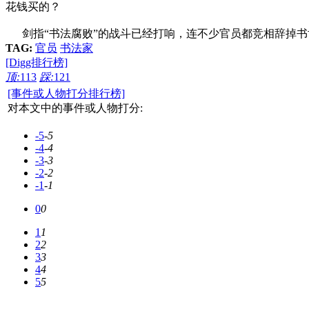
花钱买的？
剑指“书法腐败”的战斗已经打响，连不少官员都竞相辞掉书协
TAG:
官员
书法家
[Digg排行榜]
顶:
113
踩:
121
[事件或人物打分排行榜]
对本文中的事件或人物打分:
-5
-5
-4
-4
-3
-3
-2
-2
-1
-1
0
0
1
1
2
2
3
3
4
4
5
5