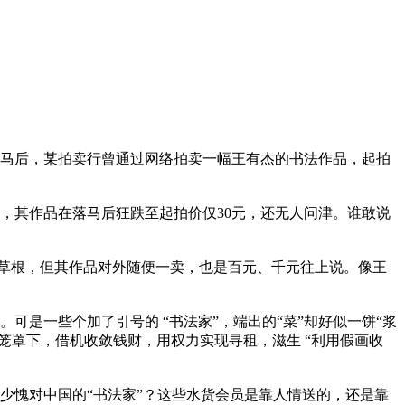
马后，某拍卖行曾通过网络拍卖一幅王有杰的书法作品，起拍
其作品在落马后狂跌至起拍价仅30元，还无人问津。谁敢说
草根，但其作品对外随便一卖，也是百元、千元往上说。像王
是一些个加了引号的 “书法家”，端出的“菜”却好似一饼“浆
笼罩下，借机收敛钱财，用权力实现寻租，滋生 “利用假画收
愧对中国的“书法家”？这些水货会员是靠人情送的，还是靠