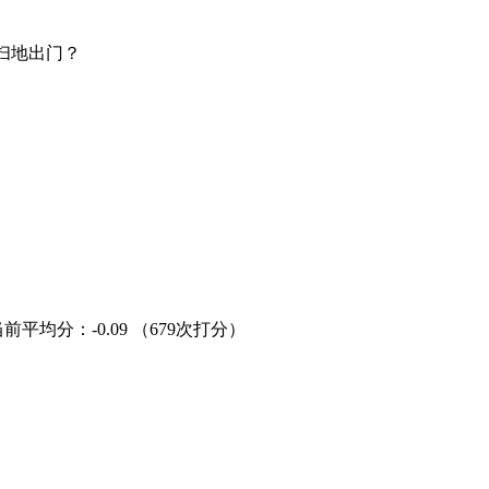
扫地出门？
当前平均分：
-0.09
（679次打分）