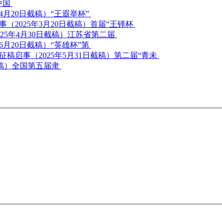
中国
“王遐举杯”
首届“王铎杯
江苏省第二届
“英雄杯”第
第二届“青未
全国第五届隶