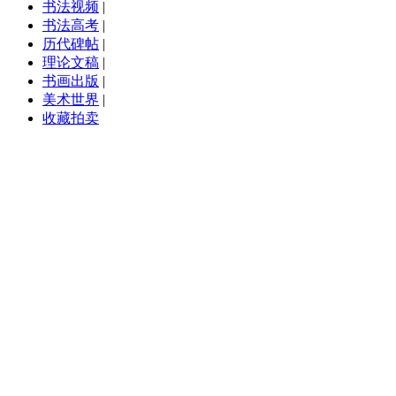
书法视频
|
书法高考
|
历代碑帖
|
理论文稿
|
书画出版
|
美术世界
|
收藏拍卖