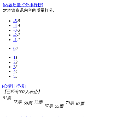
[内容质量打分排行榜]
对本篇资讯内容的质量打分:
-5
-5
-4
-4
-3
-3
-2
-2
-1
-1
0
0
1
1
2
2
3
3
4
4
5
5
[心情排行榜]
【已经有
557
人表态】
91票
75票
73票
70票
69票
67票
57票
55票