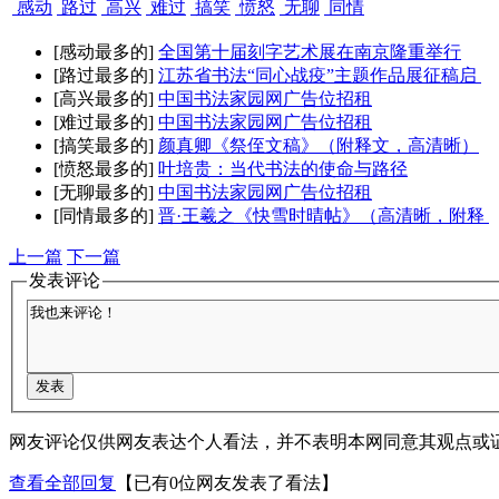
感动
路过
高兴
难过
搞笑
愤怒
无聊
同情
[感动最多的]
全国第十届刻字艺术展在南京隆重举行
[路过最多的]
江苏省书法“同心战疫”主题作品展征稿启
[高兴最多的]
中国书法家园网广告位招租
[难过最多的]
中国书法家园网广告位招租
[搞笑最多的]
颜真卿《祭侄文稿》（附释文，高清晰）
[愤怒最多的]
叶培贵：当代书法的使命与路径
[无聊最多的]
中国书法家园网广告位招租
[同情最多的]
晋·王羲之《快雪时晴帖》（高清晰，附释
上一篇
下一篇
发表评论
网友评论仅供网友表达个人看法，并不表明本网同意其观点或
查看全部回复
【已有0位网友发表了看法】