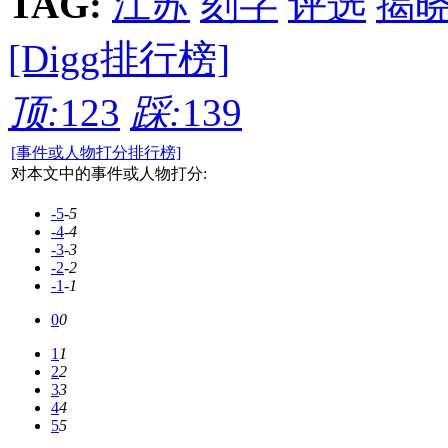
TAG:
江苏
刻字
评选
揭
[Digg排行榜]
顶:
123
踩:
139
[事件或人物打分排行榜]
对本文中的事件或人物打分:
-5
-5
-4
-4
-3
-3
-2
-2
-1
-1
0
0
1
1
2
2
3
3
4
4
5
5