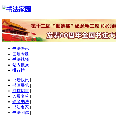
书法资讯
国展专题
书法视频
站内搜索
排行榜
书坛快讯
|
书画展览
|
征稿启事
|
入展名单
|
硬笔书法
|
书法名家
|
书法团体
|