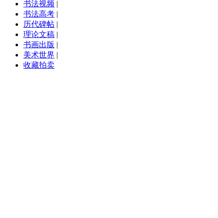
书法视频
|
书法高考
|
历代碑帖
|
理论文稿
|
书画出版
|
美术世界
|
收藏拍卖