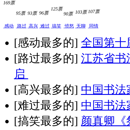
169票
125票
107票
103票
96票
95票
93票
90票
感动
路过
高兴
难过
搞笑
愤怒
无聊
同情
[感动最多的]
全国第十
[路过最多的]
江苏省书
启
[高兴最多的]
中国书法
[难过最多的]
中国书法
[搞笑最多的]
颜真卿《