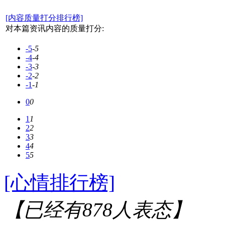
[内容质量打分排行榜]
对本篇资讯内容的质量打分:
-5
-5
-4
-4
-3
-3
-2
-2
-1
-1
0
0
1
1
2
2
3
3
4
4
5
5
[心情排行榜]
【已经有
878
人表态】