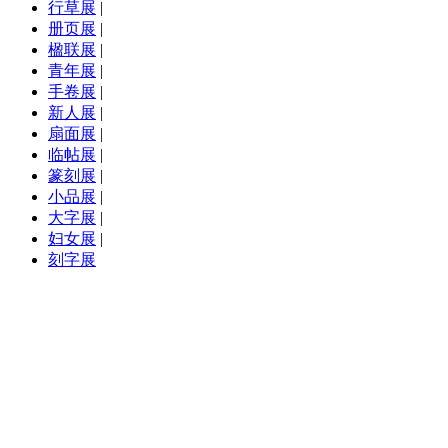
行草展
|
册页展
|
楹联展
|
青年展
|
手卷展
|
新人展
|
扇面展
|
临帖展
|
篆刻展
|
小品展
|
大字展
|
妇女展
|
刻字展