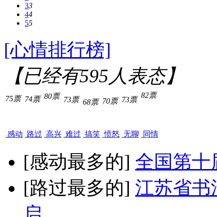
3
3
4
4
5
5
[心情排行榜]
【已经有
595
人表态】
82票
80票
75票
74票
73票
73票
70票
68票
感动
路过
高兴
难过
搞笑
愤怒
无聊
同情
[感动最多的]
全国第十
[路过最多的]
江苏省书
启