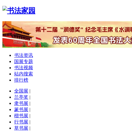
书法资讯
国展专题
书法视频
站内搜索
排行榜
全国展
|
兰亭奖
|
隶书展
|
篆书展
|
楷书展
|
行书展
|
草书展
|