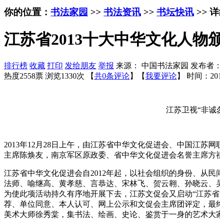
你的位置：
书法家园
>>
书法资讯
>>
书坛快讯
>> 
江苏省2013十大中华文化人物
排行榜
收藏
打印
发给朋友
举报
来源： 中国书法家园 发布者
热度2558票 浏览1330次 【
共0条评论
】【
我要评论
】
时间：201
江苏卫视“非诚
2013年12月28日上午，由江苏省中华文化促进会、中国江
主席陈焕友，南京军区原政委、省中华文化促进会名誉主席方
江苏省中华文化促进会自2012年起，以社会组织的身份、从民
法师、喻继高、黄孝慈、言恭达、宋林飞、贺云翱、孙晓云、吴
为使此项活动持久有序地开展下去，江苏文促会又启动“江苏省
荐、单位同意、本人认可、网上公示和文促会主席团评定，最终
美术大师徐秀棠，集书法、绘画、史论、鉴赏于一身的艺术大