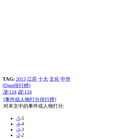
TAG:
2013
江苏
十大
文化
中华
[Digg排行榜]
顶:
124
踩:
124
[事件或人物打分排行榜]
对本文中的事件或人物打分:
-5
-5
-4
-4
-3
-3
-2
-2