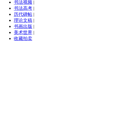
书法视频
|
书法高考
|
历代碑帖
|
理论文稿
|
书画出版
|
美术世界
|
收藏拍卖