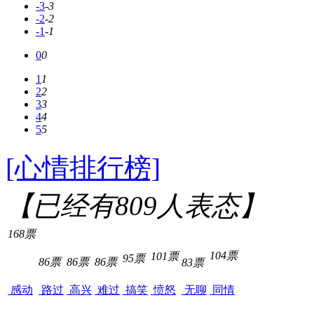
-3
-3
-2
-2
-1
-1
0
0
1
1
2
2
3
3
4
4
5
5
[心情排行榜]
【已经有
809
人表态】
168票
104票
101票
95票
86票
86票
86票
83票
感动
路过
高兴
难过
搞笑
愤怒
无聊
同情