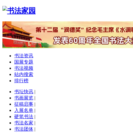
书法资讯
国展专题
书法视频
站内搜索
排行榜
书坛快讯
|
书画展览
|
征稿启事
|
入展名单
|
硬笔书法
|
书法名家
|
书法团体
|