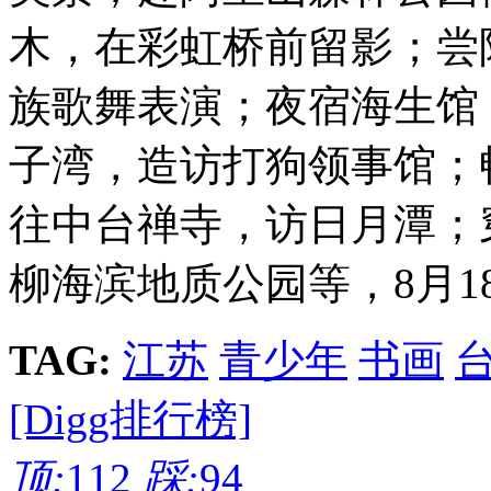
木，在彩虹桥前留影；尝
族歌舞表演；夜宿海生馆
子湾，造访打狗领事馆；
往中台禅寺，访日月潭；
柳海滨地质公园等，8月1
TAG:
江苏
青少年
书画
[Digg排行榜]
顶:
112
踩:
94