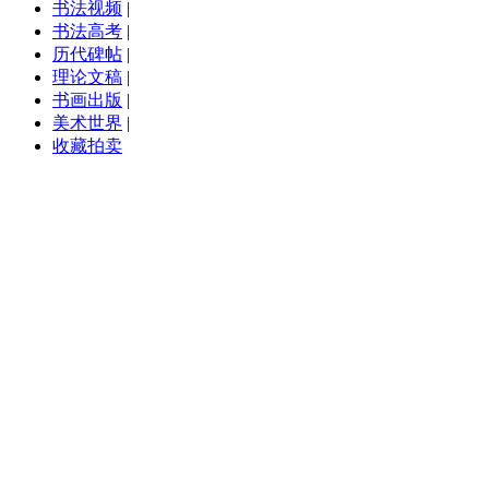
书法视频
|
书法高考
|
历代碑帖
|
理论文稿
|
书画出版
|
美术世界
|
收藏拍卖