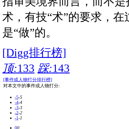
指审美境界而言，而不是
术，有技“术”的要求，在
是“做”的。
[Digg排行榜]
顶:
133
踩:
143
[事件或人物打分排行榜]
对本文中的事件或人物打分:
-5
-5
-4
-4
-3
-3
-2
-2
-1
-1
0
0