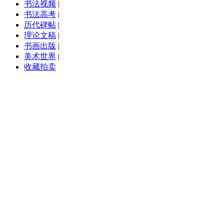
书法视频
|
书法高考
|
历代碑帖
|
理论文稿
|
书画出版
|
美术世界
|
收藏拍卖