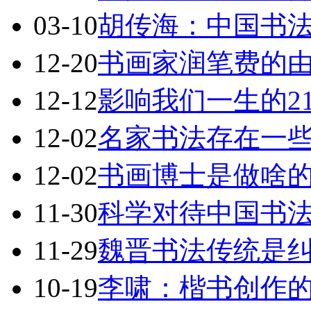
03-10
胡传海：中国书法
12-20
书画家润笔费的
12-12
影响我们一生的2
12-02
名家书法存在一
12-02
书画博士是做啥
11-30
科学对待中国书
11-29
魏晋书法传统是
10-19
李啸：楷书创作