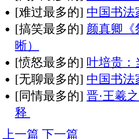
[难过最多的]
中国书法
[搞笑最多的]
颜真卿《
晰）
[愤怒最多的]
叶培贵：
[无聊最多的]
中国书法
[同情最多的]
晋·王羲
释
上一篇
下一篇