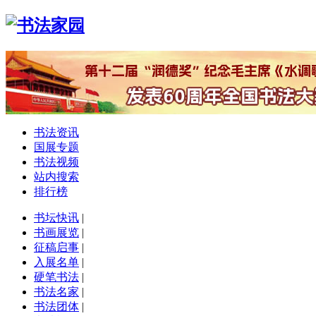
书法资讯
国展专题
书法视频
站内搜索
排行榜
书坛快讯
|
书画展览
|
征稿启事
|
入展名单
|
硬笔书法
|
书法名家
|
书法团体
|