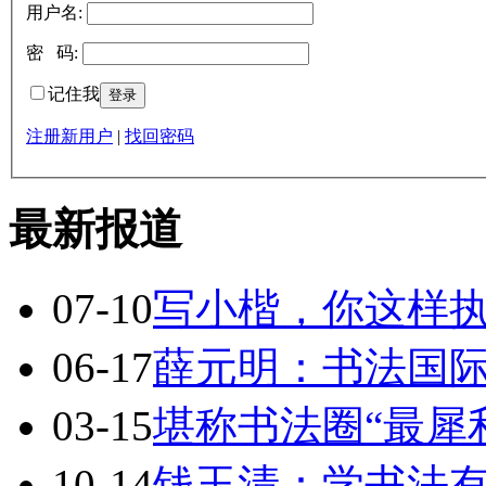
用户名:
密 码:
记住我
注册新用户
|
找回密码
最新报道
07-10
写小楷，你这样
06-17
薛元明：书法国
03-15
堪称书法圈“最犀
10-14
钱玉清：学书法