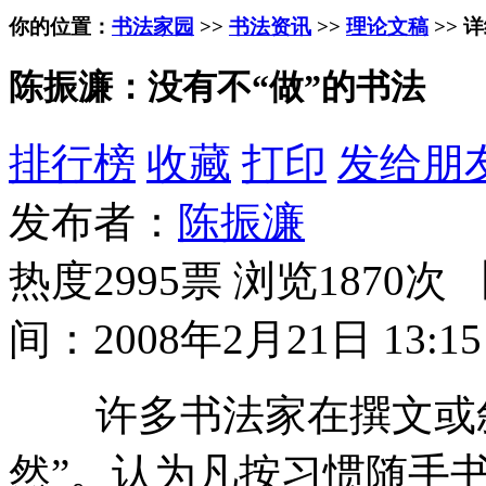
你的位置：
书法家园
>>
书法资讯
>>
理论文稿
>> 
陈振濂：没有不“做”的书法
排行榜
收藏
打印
发给朋
发布者：
陈振濂
热度2995票 浏览1870次 
间：2008年2月21日 13:15
许多书法家在撰文或叙
然”。认为凡按习惯随手书