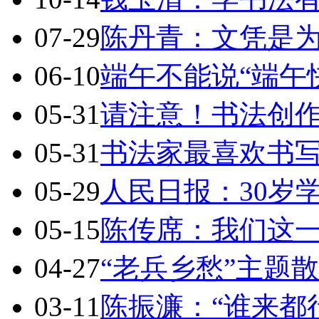
07-29
陈丹青：文凭是
06-10
端午不能说“端午
05-31
请注意！书法创
05-31
书法家最喜欢书
05-29
人民日报：30岁
05-15
陈传席：我们这
04-27
“老兵乡愁”主题
03-11
陈振濂：“谁来都