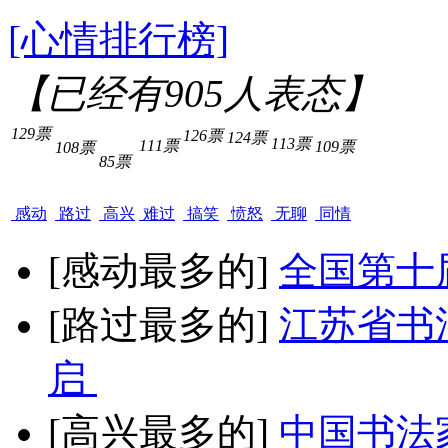
[心情排行榜]
【已经有
905
人表态】
129票
126票
124票
113票
111票
109票
108票
85票
感动
路过
高兴
难过
搞笑
愤怒
无聊
同情
[感动最多的]
全国第十
[路过最多的]
江苏省书
启
[高兴最多的]
中国书法