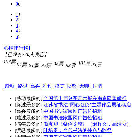
0
0
1
1
2
2
3
3
4
4
5
5
[心情排行榜]
【已经有
770
人表态】
107票
101票
98票
95票
94票
91票
92票
92票
感动
路过
高兴
难过
搞笑
愤怒
无聊
同情
[感动最多的]
全国第十届刻字艺术展在南京隆重举行
[路过最多的]
江苏省书法“同心战疫”主题作品展征稿启
[高兴最多的]
中国书法家园网广告位招租
[难过最多的]
中国书法家园网广告位招租
[搞笑最多的]
颜真卿《祭侄文稿》（附释文，高清晰）
[愤怒最多的]
叶培贵：当代书法的使命与路径
[无聊最多的]
中国书法家园网广告位招租