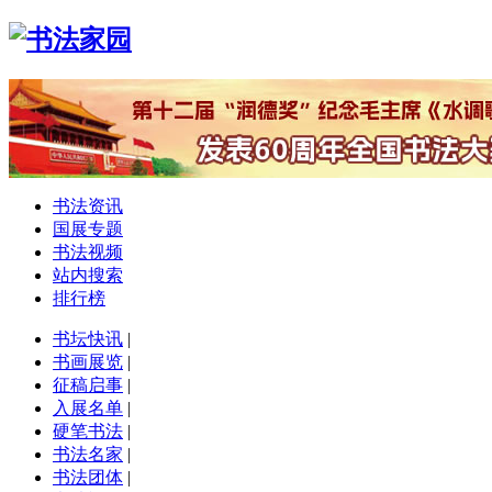
书法资讯
国展专题
书法视频
站内搜索
排行榜
书坛快讯
|
书画展览
|
征稿启事
|
入展名单
|
硬笔书法
|
书法名家
|
书法团体
|