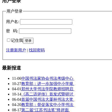
用户登录
用户登录
用户名:
密 码:
记住我
注册新用户
|
找回密码
最新报道
11-06
中国书法家协会书法考级中心
10-27
教育部：进一步加强中小学规
04-01
郑州大学书法学院教师招聘启
10-14
《高二适评传》首发式暨研讨
06-04
首届中国书法大厦杯书法大奖
04-20
教育部：督促落实中小学书法
08-17
第二届“江苏书法奖”终评面