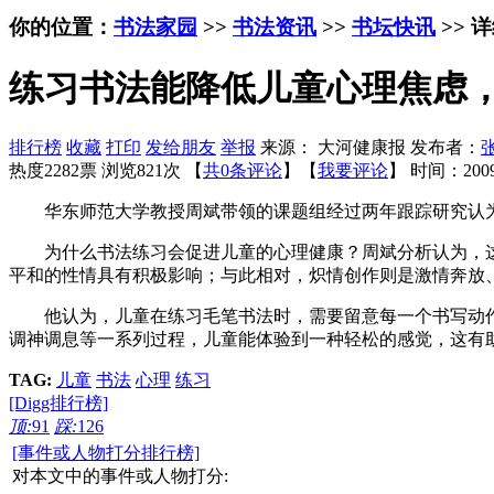
你的位置：
书法家园
>>
书法资讯
>>
书坛快讯
>> 
练习书法能降低儿童心理焦虑
排行榜
收藏
打印
发给朋友
举报
来源： 大河健康报 发布者：
热度2282票 浏览821次 【
共0条评论
】【
我要评论
】
时间：2009
华东师范大学教授周斌带领的课题组经过两年跟踪研究认为
为什么书法练习会促进儿童的心理健康？周斌分析认为，这主
平和的性情具有积极影响；与此相对，炽情创作则是激情奔放
他认为，儿童在练习毛笔书法时，需要留意每一个书写动作
调神调息等一系列过程，儿童能体验到一种轻松的感觉，这有
TAG:
儿童
书法
心理
练习
[Digg排行榜]
顶:
91
踩:
126
[事件或人物打分排行榜]
对本文中的事件或人物打分: