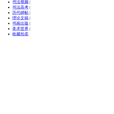
书法视频
|
书法高考
|
历代碑帖
|
理论文稿
|
书画出版
|
美术世界
|
收藏拍卖