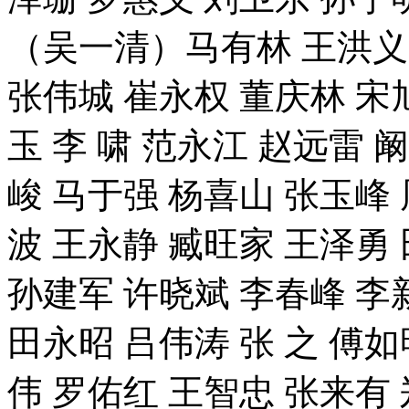
（吴一清）马有林 王洪义 
张伟城 崔永权 董庆林 宋旭
玉 李 啸 范永江 赵远雷 
峻 马于强 杨喜山 张玉峰 
波 王永静 臧旺家 王泽勇
孙建军 许晓斌 李春峰 李
田永昭 吕伟涛 张 之 傅
伟 罗佑红 王智忠 张来有