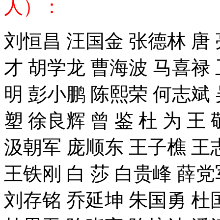
人）：
刘恒昌 汪国金 张德林 唐 
才 胡学龙 曹海波 马喜禄 卫
明 彭小鹏 陈熙荣 何志斌 
塑 徐良辉 曾 鉴 杜 为 王
汲朝军 庞顺东 王子樵 王
王铁刚 白 莎 白贵峰 薛党
刘存铭 乔延坤 朱国勇 杜