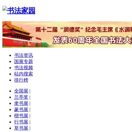
书法资讯
国展专题
书法视频
站内搜索
排行榜
全国展
|
兰亭奖
|
隶书展
|
篆书展
|
楷书展
|
行书展
|
草书展
|