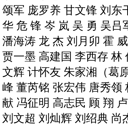
颂军 庞罗养 甘文锋 刘东
华 危 锋 岑 岚 吴 勇 吴
潘海涛 龙 杰 刘月卯 霍 威
贾一墨 高建国 李西存 林
文辉 计怀友 朱家湘（葛原
峰 董芮铭 张宏伟 唐秀领
献 冯征明 高志民 顾 翔 卢
刘文超 刘灿辉 刘绍典 尚杰