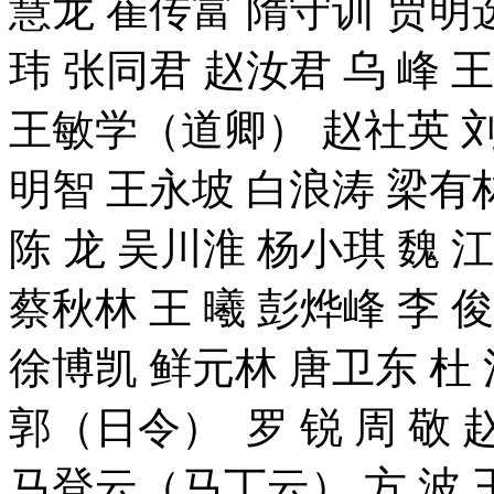
慧龙 崔传富 隋守训 贾明
玮 张同君 赵汝君 乌 峰
王敏学（道卿） 赵社英 刘
明智 王永坡 白浪涛 梁有
陈 龙 吴川淮 杨小琪 魏 
蔡秋林 王 曦 彭烨峰 李 
徐博凯 鲜元林 唐卫东 杜
郭（日令） 罗 锐 周 敬 
马登云（马丁云） 方 波 王