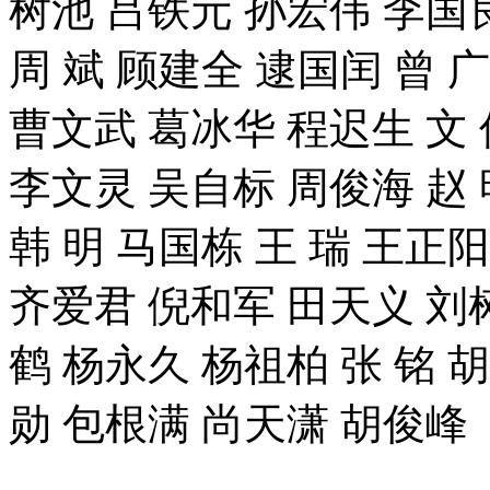
树池 吕铁元 孙宏伟 李国良
周 斌 顾建全 逮国闰 曾 
曹文武 葛冰华 程迟生 文 
李文灵 吴自标 周俊海 赵 
韩 明 马国栋 王 瑞 王正
齐爱君 倪和军 田天义 刘树
鹤 杨永久 杨祖柏 张 铭 
勋 包根满 尚天潇 胡俊峰