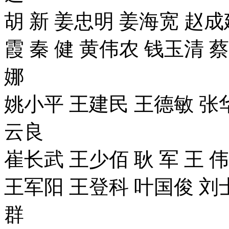
胡 新 姜忠明 姜海宽 赵成
霞 秦 健 黄伟农 钱玉清 蔡
娜
姚小平 王建民 王德敏 张
云良
崔长武 王少佰 耿 军 王 
王军阳 王登科 叶国俊 刘
群