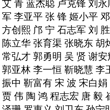
艾 青 蓝杰聪 卢克锋 刘永
军 李亚平 张 锋 姬小平 
方创熙 邝 宁 石志军 刘 
陈立华 张育渠 张晓东 胡
常弘才 郭勇明 吴 贤 谢安
郭亚林 李一恒 靳晓慧 李
振中 靳富有 宋 波 宋白娟
贾 伟 陶 鸿 程志宏 唐 毅
泽珊 罗惠义 刘卫东 孙宁明