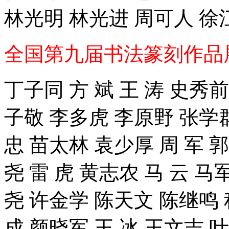
林光明 林光进 周可人 徐
全国第九届书法篆刻作品
丁子同 方 斌 王 涛 史秀前
子敬 李多虎 李原野 张学
忠 苗太林 袁少厚 周 军 
尧 雷 虎 黄志农 马 云 马
尧 许金学 陈天文 陈继鸣 
成 颜晓军 王 冰 王文吉 