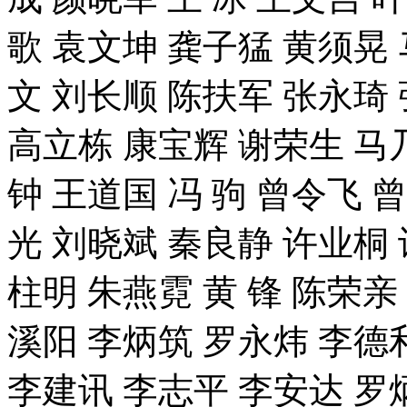
歌 袁文坤 龚子猛 黄须晃 
文 刘长顺 陈扶军 张永琦
高立栋 康宝辉 谢荣生 马乃
钟 王道国 冯 驹 曾令飞 
光 刘晓斌 秦良静 许业桐 
柱明 朱燕霓 黄 锋 陈荣亲
溪阳 李炳筑 罗永炜 李德利
李建讯 李志平 李安达 罗