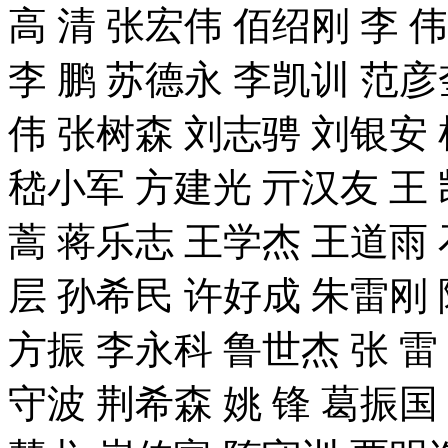
高 清 张宏伟 佰绍刚 李 
李 鹏 苏德永 李凯训 范彦
伟 张树森 刘志骋 刘银安
嵇小军 方建光 亓汉友 王 
蒿 蒋乐志 王学杰 王道雨 
层 孙希民 许好成 朱雷刚 
方振 李永科 鲁世杰 张 雷
守波 荆希森 姚 锋 葛振国 