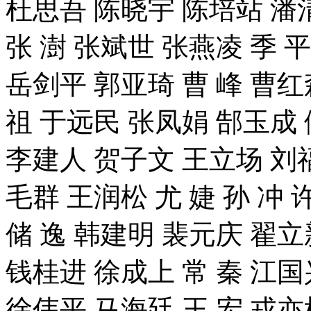
杜思吾 陈晓宇 陈培站 潘清
张 澍 张斌世 张燕凌 季 平
岳剑平 郭亚琦 曹 峰 曹红
祖 于远民 张凤娟 郜玉成 
李建人 贺子文 王立场 刘
毛群 王润松 尤 婕 孙 冲 
储 逸 韩建明 裴元庆 翟立
钱桂进 徐成上 常 秦 江国
徐伟平 马海廷 王 宏 戎亦