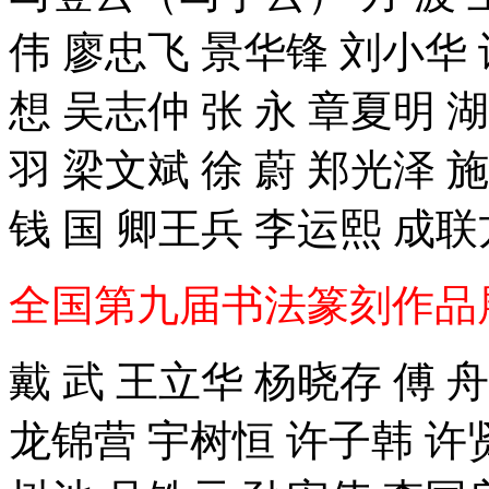
伟 廖忠飞 景华锋 刘小华 
想 吴志仲 张 永 章夏明 湖
羽 梁文斌 徐 蔚 郑光泽
钱 国 卿王兵 李运熙 成
全国第九届书法篆刻作品展
戴 武 王立华 杨晓存 傅 
龙锦营 宇树恒 许子韩 许