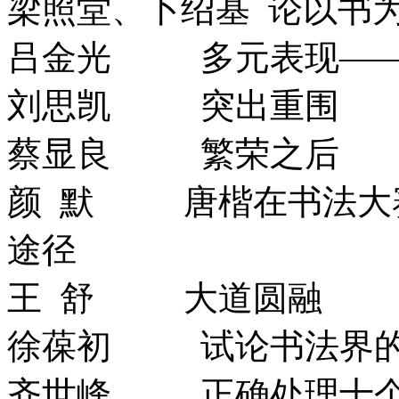
梁照堂、卜绍基 论以书
吕金光 多元表现——
刘思凯 突出重围
蔡显良 繁荣之后
颜 默 唐楷在书法大
途径
王 舒 大道圆融
徐葆初 试论书法界的
齐世峰 正确处理十个