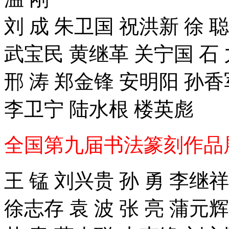
刘 成 朱卫国 祝洪新 徐 
武宝民 黄继革 关宁国 石 
邢 涛 郑金锋 安明阳 孙香
李卫宁 陆水根 楼英彪
全国第九届书法篆刻作品
王 锰 刘兴贵 孙 勇 李继
徐志存 袁 波 张 亮 蒲元辉