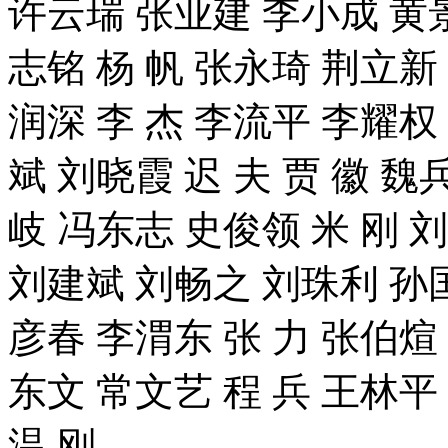
许云瑞 张业建 李小成 黄
志铭 杨 帆 张永琦 荆立新 
润深 李 杰 李流平 李耀权 
斌 刘晓霞 迟 夫 贾 徽 
岐 冯东志 史俊领 米 刚 刘
刘建斌 刘畅之 刘珠利 孙
彦春 李渭东 张 力 张伯煊 
东文 常文艺 程 兵 王林平
温 刚