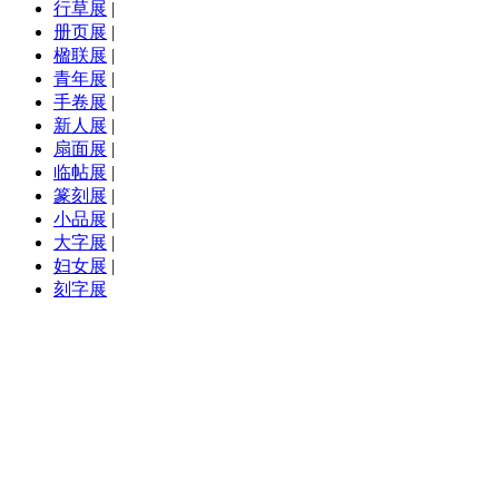
行草展
|
册页展
|
楹联展
|
青年展
|
手卷展
|
新人展
|
扇面展
|
临帖展
|
篆刻展
|
小品展
|
大字展
|
妇女展
|
刻字展