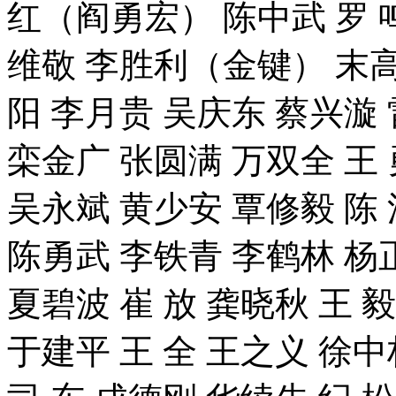
红（阎勇宏） 陈中武 罗 鸣
维敬 李胜利（金键） 末高
阳 李月贵 吴庆东 蔡兴漩
栾金广 张圆满 万双全 王 
吴永斌 黄少安 覃修毅 陈 
陈勇武 李铁青 李鹤林 杨正
夏碧波 崔 放 龚晓秋 王 
于建平 王 全 王之义 徐