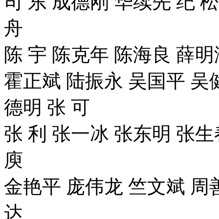
司 东 成德刚 华续先 纪 松
舟
陈 宇 陈克年 陈海良 薛明
霍正斌 陆振永 吴国平 吴
德明 张 可
张 利 张一冰 张东明 张生
庾
金艳平 庞伟龙 竺文斌 周
达