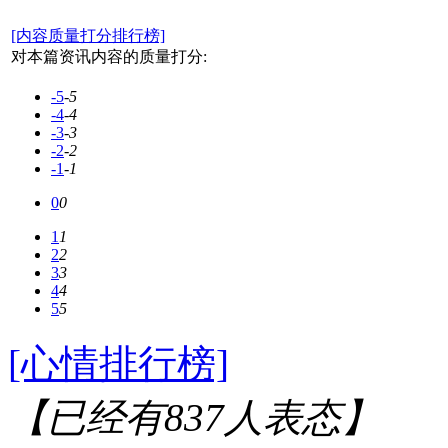
[内容质量打分排行榜]
对本篇资讯内容的质量打分:
-5
-5
-4
-4
-3
-3
-2
-2
-1
-1
0
0
1
1
2
2
3
3
4
4
5
5
[心情排行榜]
【已经有
837
人表态】