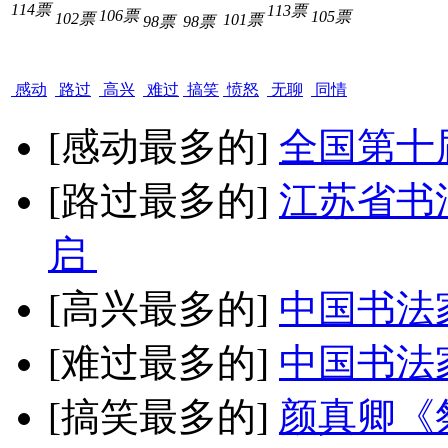
114票
113票
106票
105票
102票
101票
98票
98票
感动
路过
高兴
难过
搞笑
愤怒
无聊
同情
[感动最多的]
全国第十
[路过最多的]
江苏省书
启
[高兴最多的]
中国书法
[难过最多的]
中国书法
[搞笑最多的]
颜真卿《