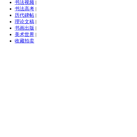
书法视频
|
书法高考
|
历代碑帖
|
理论文稿
|
书画出版
|
美术世界
|
收藏拍卖