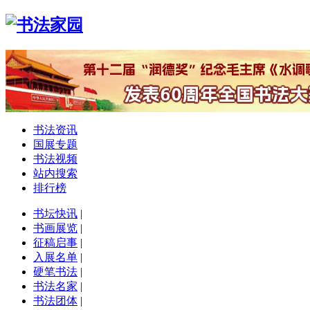
书法资讯
国展专题
书法视频
站内搜索
排行榜
书坛快讯
|
书画展览
|
征稿启事
|
入展名单
|
硬笔书法
|
书法名家
|
书法团体
|