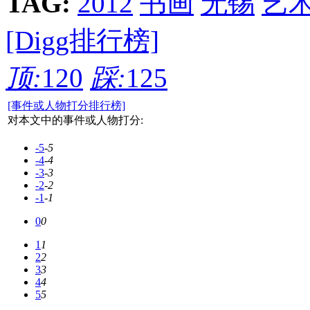
TAG:
2012
书画
无锡
艺
[Digg排行榜]
顶:
120
踩:
125
[事件或人物打分排行榜]
对本文中的事件或人物打分:
-5
-5
-4
-4
-3
-3
-2
-2
-1
-1
0
0
1
1
2
2
3
3
4
4
5
5