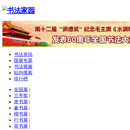
书法资讯
国展专题
书法视频
站内搜索
排行榜
全国展
|
兰亭奖
|
隶书展
|
篆书展
|
楷书展
|
行书展
|
草书展
|