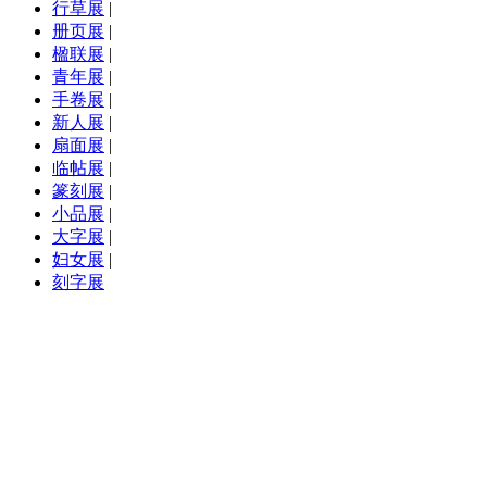
行草展
|
册页展
|
楹联展
|
青年展
|
手卷展
|
新人展
|
扇面展
|
临帖展
|
篆刻展
|
小品展
|
大字展
|
妇女展
|
刻字展