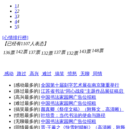
1
1
2
2
3
3
4
4
5
5
[心情排行榜]
【已经有
1107
人表态】
148票
143票
142票
137票
137票
136票
132票
132票
感动
路过
高兴
难过
搞笑
愤怒
无聊
同情
[感动最多的]
全国第十届刻字艺术展在南京隆重举行
[路过最多的]
江苏省书法“同心战疫”主题作品展征稿启
[高兴最多的]
中国书法家园网广告位招租
[难过最多的]
中国书法家园网广告位招租
[搞笑最多的]
颜真卿《祭侄文稿》（附释文，高清晰）
[愤怒最多的]
叶培贵：当代书法的使命与路径
[无聊最多的]
中国书法家园网广告位招租
[同情最多的]
晋·王羲之《快雪时晴帖》（高清晰，附释