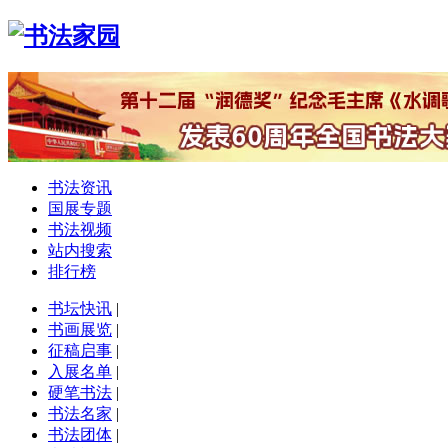
书法资讯
国展专题
书法视频
站内搜索
排行榜
书坛快讯
|
书画展览
|
征稿启事
|
入展名单
|
硬笔书法
|
书法名家
|
书法团体
|