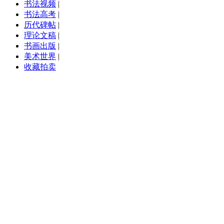
书法视频
|
书法高考
|
历代碑帖
|
理论文稿
|
书画出版
|
美术世界
|
收藏拍卖