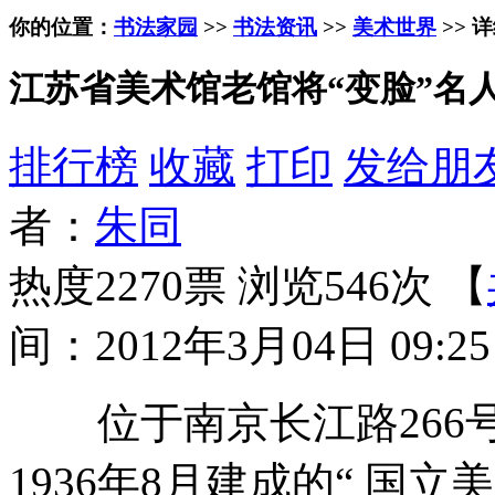
你的位置：
书法家园
>>
书法资讯
>>
美术世界
>> 
江苏省美术馆老馆将“变脸”名
排行榜
收藏
打印
发给朋
者：
朱同
热度2270票 浏览546次 【
间：2012年3月04日 09:25
位于南京长江路266号
1936年8月建成的“ 国