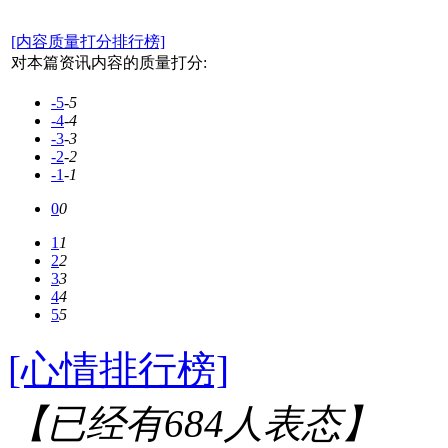
[内容质量打分排行榜]
对本篇资讯内容的质量打分:
-5
-5
-4
-4
-3
-3
-2
-2
-1
-1
0
0
1
1
2
2
3
3
4
4
5
5
[心情排行榜]
【已经有
684
人表态】