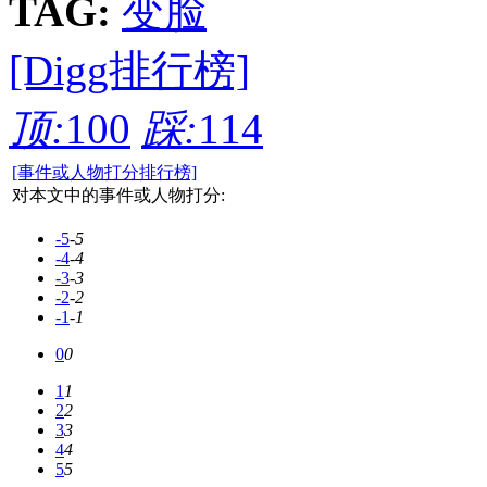
TAG:
变脸
[Digg排行榜]
顶:
100
踩:
114
[事件或人物打分排行榜]
对本文中的事件或人物打分:
-5
-5
-4
-4
-3
-3
-2
-2
-1
-1
0
0
1
1
2
2
3
3
4
4
5
5