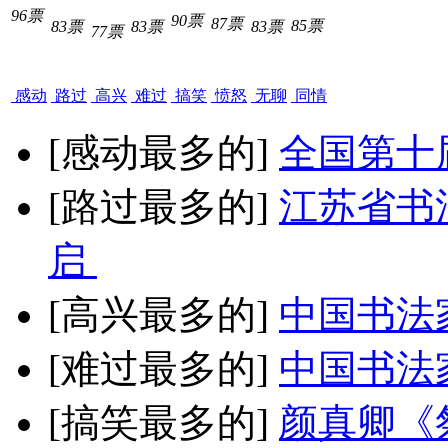
96票
90票
87票
85票
83票
83票
83票
77票
感动
路过
高兴
难过
搞笑
愤怒
无聊
同情
[感动最多的]
全国第十
[路过最多的]
江苏省书
启
[高兴最多的]
中国书法
[难过最多的]
中国书法
[搞笑最多的]
颜真卿《