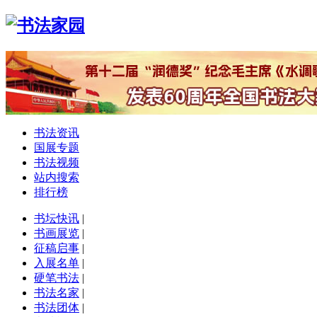
书法资讯
国展专题
书法视频
站内搜索
排行榜
书坛快讯
|
书画展览
|
征稿启事
|
入展名单
|
硬笔书法
|
书法名家
|
书法团体
|