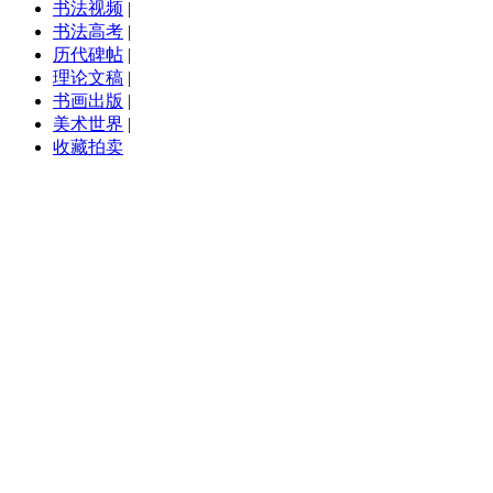
书法视频
|
书法高考
|
历代碑帖
|
理论文稿
|
书画出版
|
美术世界
|
收藏拍卖