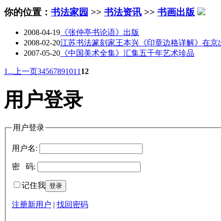
你的位置：
书法家园
>>
书法资讯
>>
书画出版
2008-04-19
《张仲亭书论语》出版
2008-02-20
江苏书法篆刻家王本兴《印章边格详解》在京
2007-05-20
《中国美术全集》汇集五千年艺术珍品
1...
上一页
3
4
5
6
7
8
9
10
11
12
用户登录
用户登录
用户名:
密 码:
记住我
注册新用户
|
找回密码