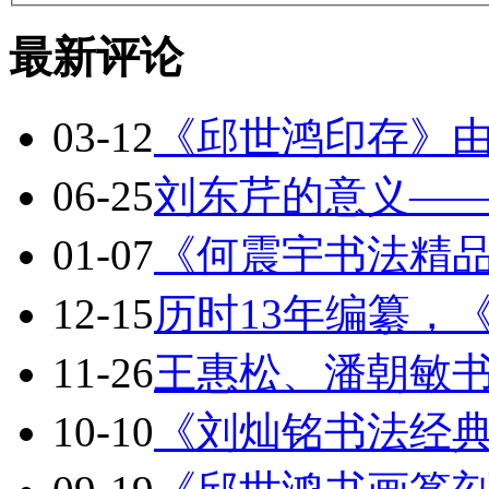
最新评论
03-12
《邱世鸿印存》
06-25
刘东芹的意义—
01-07
《何震宇书法精
12-15
历时13年编纂，
11-26
王惠松、潘朝敏
10-10
《刘灿铭书法经