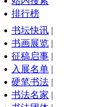
站内搜索
排行榜
书坛快讯
|
书画展览
|
征稿启事
|
入展名单
|
硬笔书法
|
书法名家
|