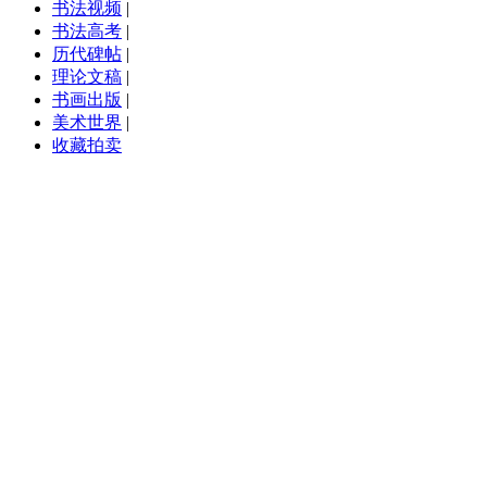
书法视频
|
书法高考
|
历代碑帖
|
理论文稿
|
书画出版
|
美术世界
|
收藏拍卖