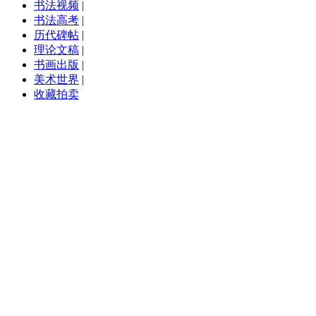
书法视频
|
书法高考
|
历代碑帖
|
理论文稿
|
书画出版
|
美术世界
|
收藏拍卖