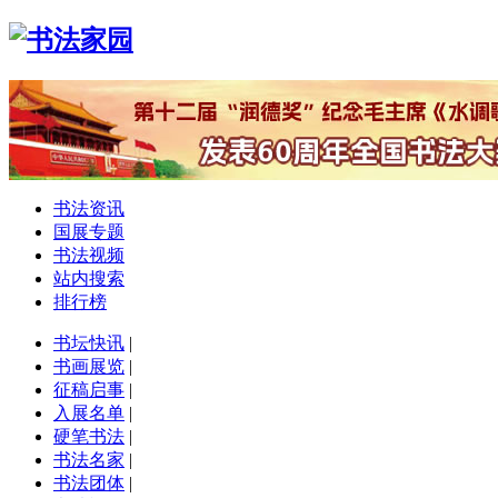
书法资讯
国展专题
书法视频
站内搜索
排行榜
书坛快讯
|
书画展览
|
征稿启事
|
入展名单
|
硬笔书法
|
书法名家
|
书法团体
|