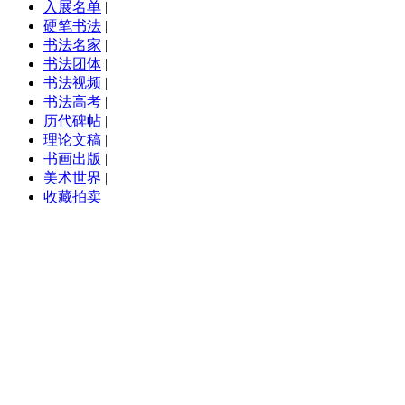
入展名单
|
硬笔书法
|
书法名家
|
书法团体
|
书法视频
|
书法高考
|
历代碑帖
|
理论文稿
|
书画出版
|
美术世界
|
收藏拍卖