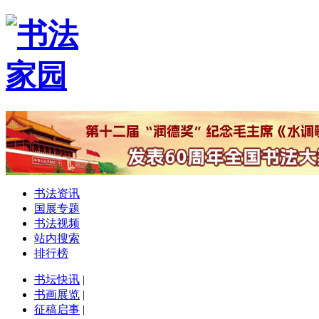
书法资讯
国展专题
书法视频
站内搜索
排行榜
书坛快讯
|
书画展览
|
征稿启事
|