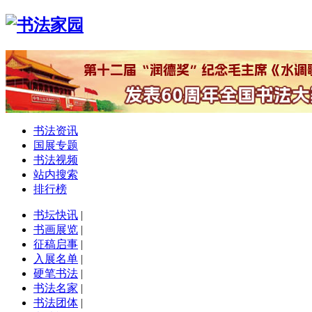
书法资讯
国展专题
书法视频
站内搜索
排行榜
书坛快讯
|
书画展览
|
征稿启事
|
入展名单
|
硬笔书法
|
书法名家
|
书法团体
|