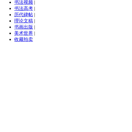
书法视频
|
书法高考
|
历代碑帖
|
理论文稿
|
书画出版
|
美术世界
|
收藏拍卖