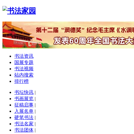
书法资讯
国展专题
书法视频
站内搜索
排行榜
书坛快讯
|
书画展览
|
征稿启事
|
入展名单
|
硬笔书法
|
书法名家
|
书法团体
|