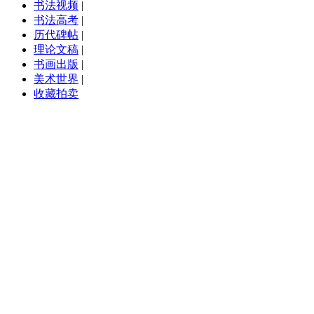
书法视频
|
书法高考
|
历代碑帖
|
理论文稿
|
书画出版
|
美术世界
|
收藏拍卖