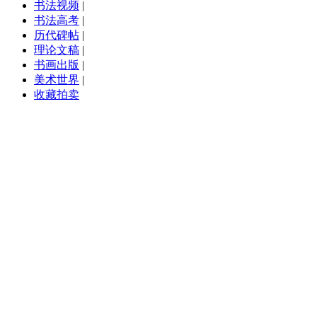
书法视频
|
书法高考
|
历代碑帖
|
理论文稿
|
书画出版
|
美术世界
|
收藏拍卖