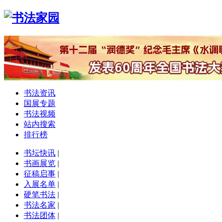
书法资讯
国展专题
书法视频
站内搜索
排行榜
书坛快讯
|
书画展览
|
征稿启事
|
入展名单
|
硬笔书法
|
书法名家
|
书法团体
|