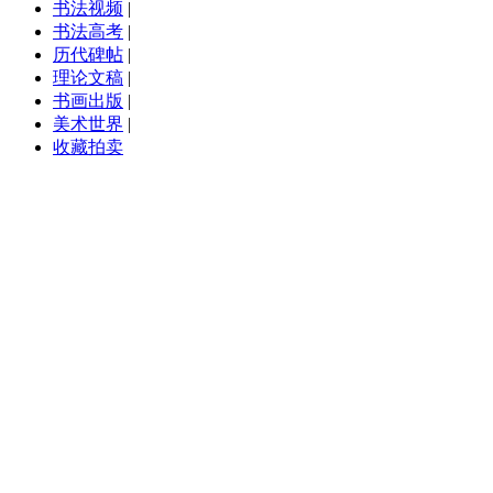
书法视频
|
书法高考
|
历代碑帖
|
理论文稿
|
书画出版
|
美术世界
|
收藏拍卖