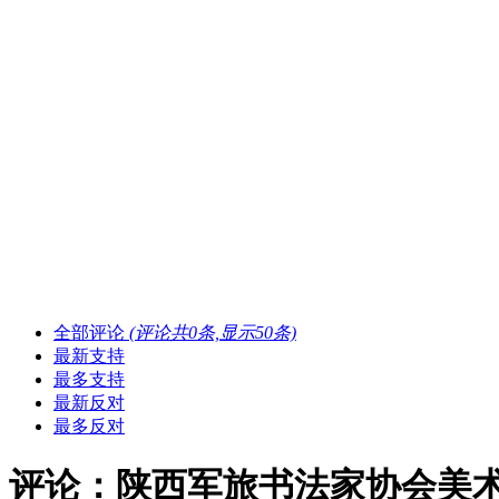
全部评论
(评论共
0
条,显示
50
条)
最新支持
最多支持
最新反对
最多反对
评论：陕西军旅书法家协会美