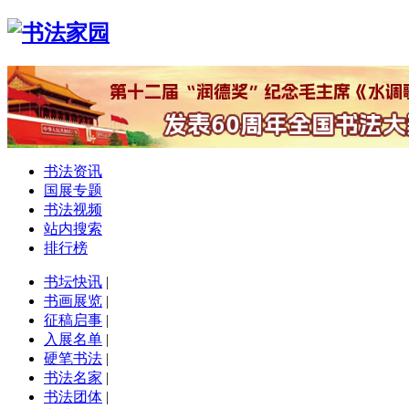
书法资讯
国展专题
书法视频
站内搜索
排行榜
书坛快讯
|
书画展览
|
征稿启事
|
入展名单
|
硬笔书法
|
书法名家
|
书法团体
|