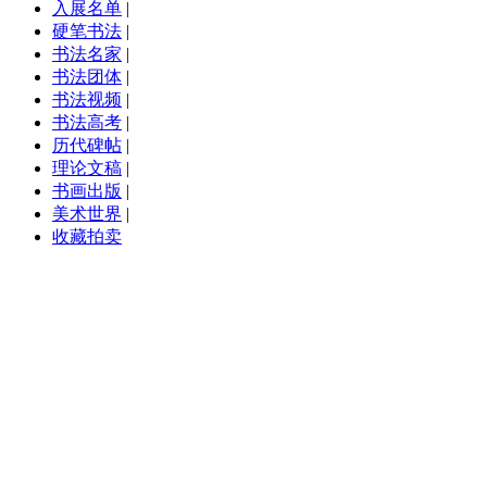
入展名单
|
硬笔书法
|
书法名家
|
书法团体
|
书法视频
|
书法高考
|
历代碑帖
|
理论文稿
|
书画出版
|
美术世界
|
收藏拍卖