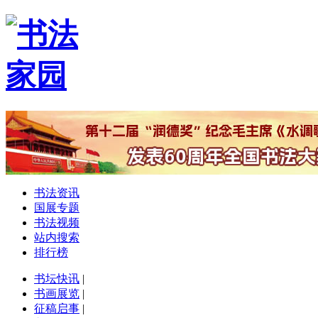
书法资讯
国展专题
书法视频
站内搜索
排行榜
书坛快讯
|
书画展览
|
征稿启事
|