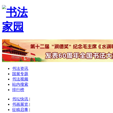
书法资讯
国展专题
书法视频
站内搜索
排行榜
书坛快讯
|
书画展览
|
征稿启事
|