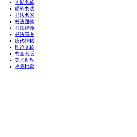
入展名单
|
硬笔书法
|
书法名家
|
书法团体
|
书法视频
|
书法高考
|
历代碑帖
|
理论文稿
|
书画出版
|
美术世界
|
收藏拍卖